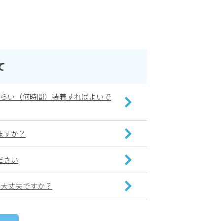
て
くらい（何時間）装着すればよいで
ますか？
ださい
も大丈夫ですか？