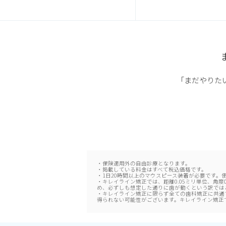
「まだやりた
・保険適用外の自由診療となります。
・掲載している料金はすべて税込価格です。
・1日20時間以上のマウスピース装着が必要です。
・キレイライン矯正では、距離0.05ミリ単位、角
め、必ずしも想定した通りに歯が動くという訳では
・キレイライン矯正に限らず全ての歯科矯正に共通
得られない可能性がございます。キレイライン矯正