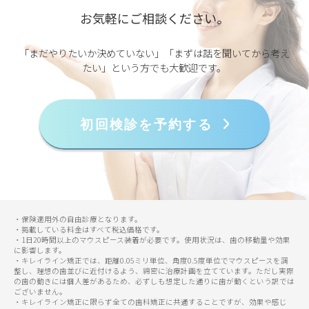
お気軽にご相談ください。
「まだやりたいか決めていない」「まずは話を聞いてから考え
たい」という方でも大歓迎です。
初回検診を予約する
・保険適用外の自由診療となります。
・掲載している料金はすべて税込価格です。
・1日20時間以上のマウスピース装着が必要です。使用状況は、歯の移動量や効果
に影響します。
・キレイライン矯正では、距離0.05ミリ単位、角度0.5度単位でマウスピースを調
整し、理想の歯並びに近付けるよう、綿密に治療計画を立てています。ただし実際
の歯の動きには個人差があるため、必ずしも想定した通りに歯が動くという訳では
ございません。
・キレイライン矯正に限らず全ての歯科矯正に共通することですが、効果や感じ