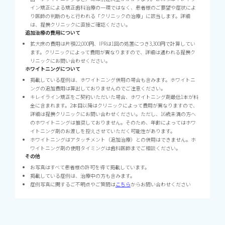
イン矯正による矯正歯科治療の一環ではなく、患者様のご要望や症状によ
り医師の判断のもと行われる「クリニックの治療」に該当します。詳細
は、提携クリニックに直接ご確認ください。
追加治療の費用について
拡大床の費用は片顎22,000円、IPRは1回の処置につき3,300円で計算してい
ます。クリニックによって費用が異なりますので、詳細は通われる提携ク
リニックにお問い合わせください。
ホワイトニングについて
掲載している症例は、ホワイトニング併用の場合も含みます。ホワイトニ
ングの追加費用は算出しておりませんのでご注意ください。
キレイライン矯正をご契約いただいた場合、ホワイトニング剤最低1本が料
金に含まれます。2本目以降はクリニックによって費用が異なりますので、
詳細は提携クリニックにお問い合わせください。ただし、16歳未満の方へ
のホワイトニングは推奨しておりません。そのため、年齢によってはホワ
イトニング剤のお渡しを控えさせていただく可能性があります。
ホワイトニングはアタッチメント（追加治療）との併用はできません。ホ
ワイトニング剤の使用タイミングは歯科医師までご相談ください。
その他
お写真はすべて患者様の許可を得て掲載しています。
掲載している症例は、治療中の方も含みます。
症例写真に関するご不明点やご質問は
こちら
からお問い合わせください