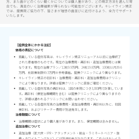
方、また歯がどのくらい動くかについては個人差があり、どの矯正方法を選んだ場
合でも、満足のいく治療結果が得られない可能性がございます。キレイライン矯正
では、提携院ご協力の下、皆さまが理想の歯並びに近付けるよう、全力でサポート
いたします。
【症例全体にかかる注記】
価格の表記について
掲載している症例写真は、キレイライン矯正リニューアル以前に治療終了
された患者様のものです。現在の治療費用・再診料・追加治療費用とは異
なります。現在の治療プラン／12枚9.9万円、24枚19.8万円、100枚以内39.6
万円、枚数無制限49.5万円※参考価格。提携クリニックにより異なります。
キレイライン矯正の初診料・治療費用・再診料・追加治療費用はクリニッ
クにより異なります。詳細は提携クリニックに直接ご確認ください。
掲載している症例写真の再診料は、1回の来院につき3,300円で計算していま
す。再診料（保定治療期間を含む）は提携クリニックにより異なりますの
で、詳細は通われるクリニックにお問い合わせください。
掲載している各症例写真の治療費用・追加治療費用・再診料以外に、初回
検診料、およびリテーナー費用が別途発生します。
治療期間について
治療期間は症状により個人差があります。また、保定期間は含みません。
追加治療について
追加治療（拡大床・IPR・アタッチメント・削合・ラミネートベニア・抜
歯・ホワイトニングなど）には別途料金がかかります。これらはキレイラ