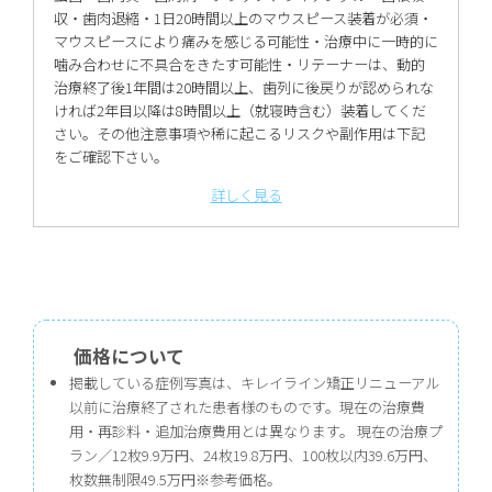
収・歯肉退縮・1日20時間以上のマウスピース装着が必須・
マウスピースにより痛みを感じる可能性・治療中に一時的に
噛み合わせに不具合をきたす可能性・リテーナーは、動的
治療終了後1年間は20時間以上、歯列に後戻りが認められな
ければ2年目以降は8時間以上（就寝時含む）装着してくだ
さい。その他注意事項や稀に起こるリスクや副作用は下記
をご確認下さい。
詳しく見る
価格について
掲載している症例写真は、キレイライン矯正リニューアル
以前に治療終了された患者様のものです。現在の治療費
用・再診料・追加治療費用とは異なります。 現在の治療プ
ラン／12枚9.9万円、24枚19.8万円、100枚以内39.6万円、
枚数無制限49.5万円※参考価格。