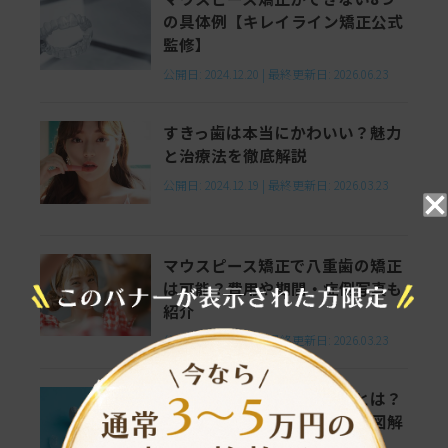
の具体例【キレイライン矯正公式
監修】
公開日:
2024.12.20
|
最終更新日:
2026.06.23
すきっ歯は本当にかわいい？魅力
と治療法を徹底解説
公開日:
2024.12.19
|
最終更新日:
2026.03.23
マウスピース矯正で八重歯の矯正
は可能？費用や期間・症例写真も
紹介
公開日:
2024.12.18
|
最終更新日:
2026.03.23
マウスピース矯正の仕組みとは？
歯並びが変わるメカニズムを図解
でわかりやすく紹介