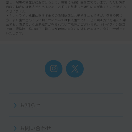
整し、理想の歯並びに近付けるよう、綿密に治療計画を立てています。ただし実際
の歯の動きには個人差があるため、必ずしも想定した通りに歯が動くという訳では
ございません。
・キレイライン矯正に限らず全ての歯科矯正に共通することですが、効果や感じ
方、また歯がどのくらい動くかについては個人差があり、どの矯正方法を選んだ場
合でも、満足のいく治療結果が得られない可能性がございます。キレイライン矯正
では、提携院ご協力の下、皆さまが理想の歯並びに近付けるよう、全力でサポート
いたします。
お知らせ
お問い合わせ