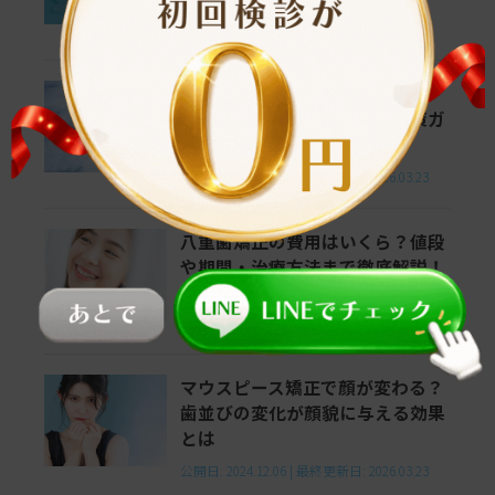
公開日:
2024.12.16
|
最終更新日:
2026.03.23
マウスピース矯正の失敗例！3つ
の原因と後悔しないための対策ガ
イド
公開日:
2024.12.11
|
最終更新日:
2026.03.23
八重歯矯正の費用はいくら？値段
や期間・治療方法まで徹底解説！
公開日:
2024.12.10
|
最終更新日:
2026.03.23
マウスピース矯正で顔が変わる？
歯並びの変化が顔貌に与える効果
とは
公開日:
2024.12.06
|
最終更新日:
2026.03.23