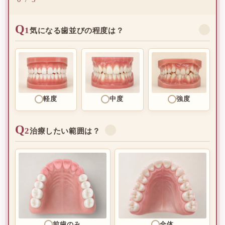
Q
1
✓
気になる歯並びの程度は？
軽度
中度
強度
Q
2
✓
治療したい範囲は？
前歯のみ
全体