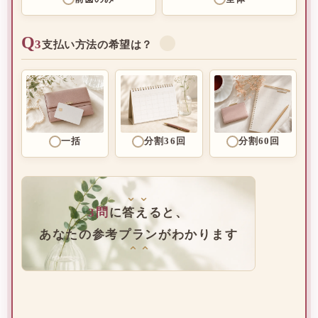
Q
3
✓
支払い方法の希望は？
一括
分割36回
分割60回
⌄⌄
3問
に答えると、
あなたの参考プランがわかります
⌄⌄