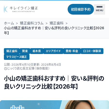
初回検診予約
MENU
ホーム
>
矯正歯科コラム
>
矯正歯科
>
小山の矯正歯科おすすめ｜安い＆評判の良いクリニック比較【2026
年】
矯正歯科
関東
栃木県
エリアガイド
費用・料金
口コミ・体験談
マウスピース矯正
公開:
2026年4月10日
更新:
2026年8月4日
じっくり読む長文記事（保存推奨）
小山の矯正歯科おすすめ｜安い＆評判の
良いクリニック比較【2026年】