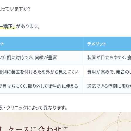
知っていますか？
ー矯正」
があります。
ット
デメリット
い症例に対応でき、実績が豊富
装置が目立ちやすく、
裏側に装置を付けるため外から見えにくい
費用が高めで、発音の
で目立ちにくく、取り外して衛生的に使える
適応できる症例に限り
・クリニックによって異なります。