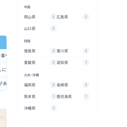
中国
岡山県
広島県
2
2
山口県
2
四国
徳島県
香川県
3
2
食事や歯みがきがしにくい
愛媛県
高知県
2
1
しにくさや違和感が出やすい
九州・沖縄
があり、装着時間の自己管理が必要
福岡県
長崎県
3
2
熊本県
鹿児島県
1
1
沖縄県
1