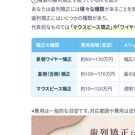
①複数の歯列矯正を扱っている所を選ぶ
あなたは歯列矯正には
様々な種類
があることを
歯列矯正にはいくつかの種類があり、
代表的なものでは
「マウスピース矯正」や「ワイヤ
矯正の種類
費用相場（目安）
メリ
表側ワイヤー矯正
約60〜130万円
幅広
裏側（舌側）矯正
約100〜170万円
歯の
マウスピース矯正
約10〜120万円
透明
※費用は一般的な目安です。対応範囲や費用は症例