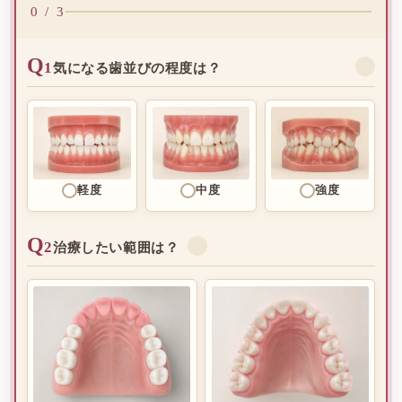
0 / 3
Q
1
✓
気になる歯並びの程度は？
軽度
中度
強度
Q
2
✓
治療したい範囲は？