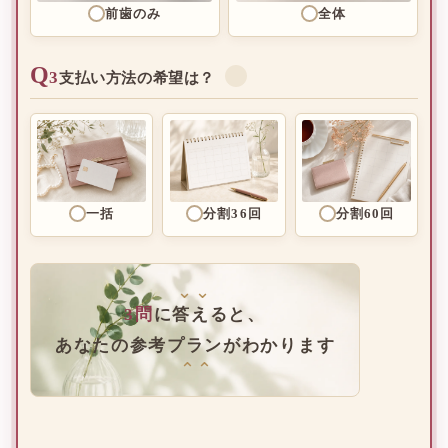
前歯のみ
全体
Q
3
✓
支払い方法の希望は？
一括
分割36回
分割60回
⌄⌄
3問
に答えると、
あなたの参考プランがわかります
⌄⌄