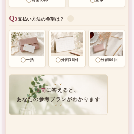
前歯のみ
全体
Q
3
✓
支払い方法の希望は？
一括
分割36回
分割60回
⌄⌄
3問
に答えると、
あなたの参考プランがわかります
⌄⌄