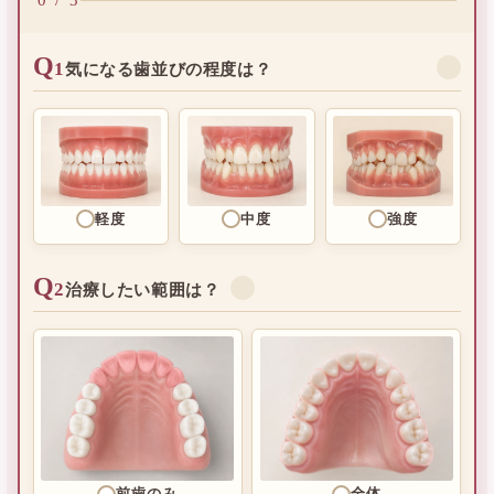
Q
1
✓
気になる歯並びの程度は？
軽度
中度
強度
Q
2
✓
治療したい範囲は？