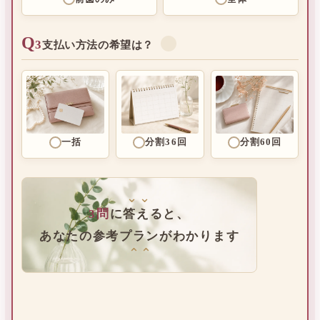
Q
3
✓
支払い方法の希望は？
一括
分割36回
分割60回
⌄⌄
3問
に答えると、
あなたの参考プランがわかります
⌄⌄