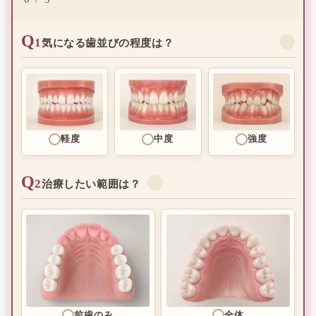
Q
1
✓
気になる歯並びの程度は？
軽度
中度
強度
Q
2
✓
治療したい範囲は？
前歯のみ
全体