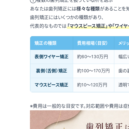
①複数の歯列矯正を扱っている所を選ぶ
あなたは歯列矯正には
様々な種類
があることを
歯列矯正にはいくつかの種類があり、
代表的なものでは
「マウスピース矯正」や「ワイヤ
矯正の種類
費用相場（目安）
メリ
表側ワイヤー矯正
約60〜130万円
幅広
裏側（舌側）矯正
約100〜170万円
歯の
マウスピース矯正
約10〜120万円
透明
※費用は一般的な目安です。対応範囲や費用は症例