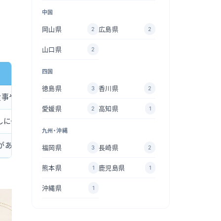
中国
岡山県
広島県
2
2
山口県
2
四国
徳島県
香川県
3
2
食事や歯みがきがしにくい
愛媛県
高知県
2
1
しにくさや違和感が出やすい
九州・沖縄
があり、装着時間の自己管理が必要
福岡県
長崎県
3
2
熊本県
鹿児島県
1
1
沖縄県
1