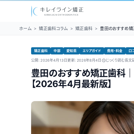
ホーム
>
矯正歯科コラム
>
矯正歯科
>
豊田のおすすめ矯
矯正歯科
中部
愛知県
エリアガイド
費用・料金
口
公開:
2026年4月13日
更新:
2026年8月4日
じっくり読む長文
豊田のおすすめ矯正歯科｜
【2026年4月最新版】