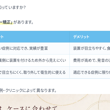
知っていますか？
ー矯正」
があります。
ット
デメリット
い症例に対応でき、実績が豊富
装置が目立ちやすく、
裏側に装置を付けるため外から見えにくい
費用が高めで、発音の
で目立ちにくく、取り外して衛生的に使える
適応できる症例に限り
・クリニックによって異なります。