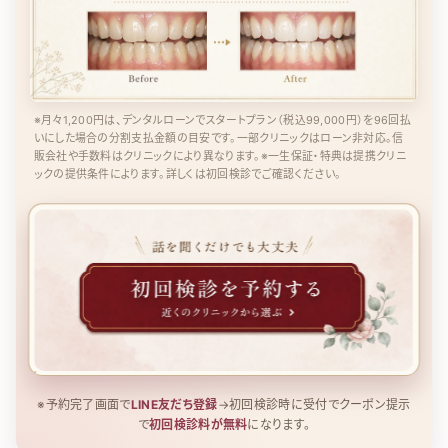
※月々1,200円は、デンタルローンでスタートプラン（税込99,000円）を96回払
いにした場合の分割支払金額の目安です。一部クリニックはローン非対応。信
販会社や手数料はクリニックにより異なります。※一生保証・特典は提携クリニ
ックの提供条件によります。詳しくは初回検診でご確認ください。
※予約完了画面で
LINE友だち登録
→初回検診時に受付でクーポン提示
で
初回検診料が無料
になります。