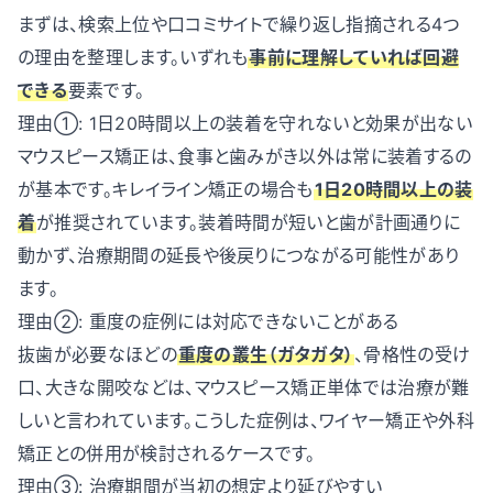
まずは、検索上位や口コミサイトで繰り返し指摘される4つ
の理由を整理します。いずれも
事前に理解していれば回避
できる
要素です。
理由①: 1日20時間以上の装着を守れないと効果が出ない
マウスピース矯正は、食事と歯みがき以外は常に装着するの
が基本です。キレイライン矯正の場合も
1日20時間以上の装
着
が推奨されています。装着時間が短いと歯が計画通りに
動かず、治療期間の延長や後戻りにつながる可能性があり
ます。
理由②: 重度の症例には対応できないことがある
抜歯が必要なほどの
重度の叢生（ガタガタ）
、骨格性の受け
口、大きな開咬などは、マウスピース矯正単体では治療が難
しいと言われています。こうした症例は、ワイヤー矯正や外科
矯正との併用が検討されるケースです。
理由③: 治療期間が当初の想定より延びやすい