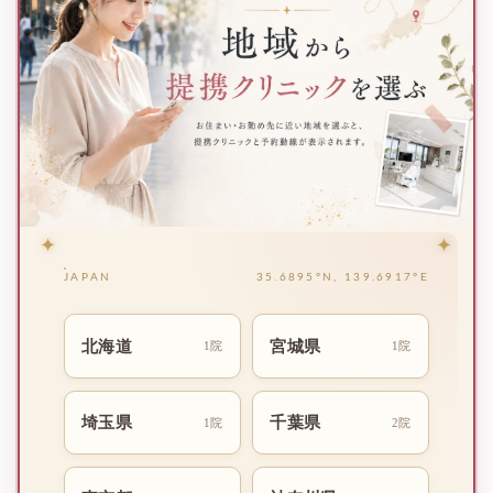
✦
✦
JAPAN
35.6895°N, 139.6917°E
北海道
宮城県
1院
1院
埼玉県
千葉県
1院
2院