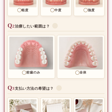
軽度
中度
強度
Q
2
✓
治療したい範囲は？
前歯のみ
全体
Q
3
✓
支払い方法の希望は？