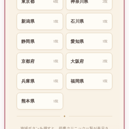
東京都
神奈川県
6院
2院
新潟県
石川県
1院
1院
静岡県
愛知県
1院
1院
京都府
大阪府
1院
2院
兵庫県
福岡県
1院
1院
熊本県
1院
地域ボタンを押すと、提携クリニック一覧が表示さ