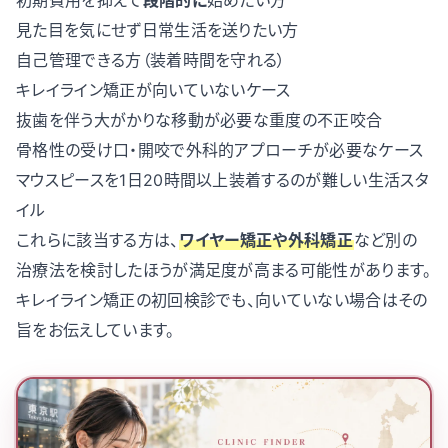
初期費用を抑えて
段階的に
始めたい方
見た目を気にせず日常生活を送りたい方
自己管理できる方（装着時間を守れる）
キレイライン矯正が向いていないケース
抜歯を伴う大がかりな移動が必要な重度の不正咬合
骨格性の受け口・開咬で外科的アプローチが必要なケース
マウスピースを1日20時間以上装着するのが難しい生活スタ
イル
これらに該当する方は、
ワイヤー矯正や外科矯正
など別の
治療法を検討したほうが満足度が高まる可能性があります。
キレイライン矯正の初回検診でも、向いていない場合はその
旨をお伝えしています。
地域から提携クリニックを選ぶ