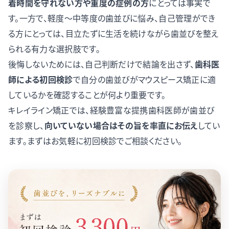
着時間を守れない方や重度の症例の方
にとっては事実で
す。一方で、軽度〜中等度の歯並びに悩み、自己管理ができ
る方にとっては、目立たずに生活を続けながら歯並びを整え
られる有力な選択肢です。
後悔しないためには、自己判断だけで結論を出さず、
歯科医
師による初回検診
で自分の歯並びがマウスピース矯正に適
しているかを確認することが何より重要です。
キレイライン矯正では、経験豊富な提携歯科医師が歯並び
を診察し、
向いていない場合はその旨を率直にお伝え
してい
ます。まずはお気軽に初回検診でご相談ください。