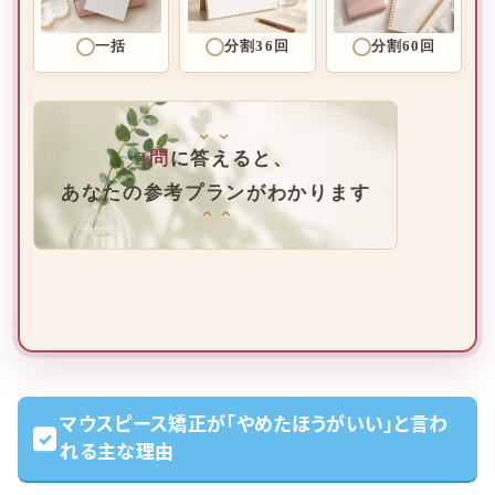
一括
分割36回
分割60回
⌄⌄
3問
に答えると、
あなたの参考プランがわかります
⌄⌄
マウスピース矯正が「やめたほうがいい」と言わ
れる主な理由