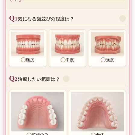
Q
1
✓
気になる歯並びの程度は？
軽度
中度
強度
Q
2
✓
治療したい範囲は？