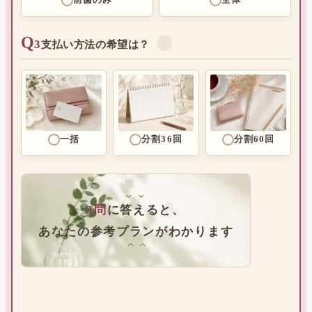
前歯のみ
全体
Q
3
✓
支払い方法の希望は？
一括
分割36回
分割60回
⌄⌄
3問
に答えると、
あなたの参考プランがわかります
⌄⌄