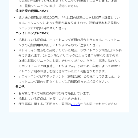
り医師の判断のもと行われる「クリニックの治療」に該当します。詳細
は、提携クリニックに直接ご確認ください。
追加治療の費用について
拡大床の費用は片顎22,000円、IPRは1回の処置につき3,300円で計算してい
ます。クリニックによって費用が異なりますので、詳細は通われる提携ク
リニックにお問い合わせください。
ホワイトニングについて
掲載している症例は、ホワイトニング併用の場合も含みます。ホワイトニ
ングの追加費用は算出しておりませんのでご注意ください。
キレイライン矯正をご契約いただいた場合、ホワイトニング剤最低1本が料
金に含まれます。2本目以降はクリニックによって費用が異なりますので、
詳細は提携クリニックにお問い合わせください。ただし、16歳未満の方へ
のホワイトニングは推奨しておりません。そのため、年齢によってはホワ
イトニング剤のお渡しを控えさせていただく可能性があります。
ホワイトニングはアタッチメント（追加治療）との併用はできません。ホ
ワイトニング剤の使用タイミングは歯科医師までご相談ください。
その他
お写真はすべて患者様の許可を得て掲載しています。
掲載している症例は、治療中の方も含みます。
症例写真に関するご不明点やご質問は
こちら
からお問い合わせください