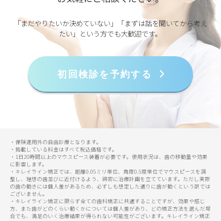
「まだやりたいか決めていない」「まずは話を聞いてから考え
たい」という方でも大歓迎です。
初回検診を予約する
・保険適用外の自由診療となります。
・掲載している料金はすべて税込価格です。
・1日20時間以上のマウスピース装着が必要です。使用状況は、歯の移動量や効果
に影響します。
・キレイライン矯正では、距離0.05ミリ単位、角度0.5度単位でマウスピースを調
整し、理想の歯並びに近付けるよう、綿密に治療計画を立てています。ただし実際
の歯の動きには個人差があるため、必ずしも想定した通りに歯が動くという訳では
ございません。
・キレイライン矯正に限らず全ての歯科矯正に共通することですが、効果や感じ
方、また歯がどのくらい動くかについては個人差があり、どの矯正方法を選んだ場
合でも、満足のいく治療結果が得られない可能性がございます。キレイライン矯正