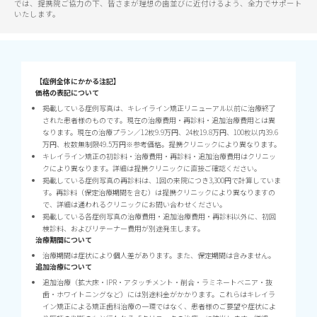
では、提携院ご協力の下、皆さまが理想の歯並びに近付けるよう、全力でサポート
いたします。
【症例全体にかかる注記】
価格の表記について
掲載している症例写真は、キレイライン矯正リニューアル以前に治療終了
された患者様のものです。現在の治療費用・再診料・追加治療費用とは異
なります。現在の治療プラン／12枚9.9万円、24枚19.8万円、100枚以内39.6
万円、枚数無制限49.5万円※参考価格。提携クリニックにより異なります。
キレイライン矯正の初診料・治療費用・再診料・追加治療費用はクリニッ
クにより異なります。詳細は提携クリニックに直接ご確認ください。
掲載している症例写真の再診料は、1回の来院につき3,300円で計算していま
す。再診料（保定治療期間を含む）は提携クリニックにより異なりますの
で、詳細は通われるクリニックにお問い合わせください。
掲載している各症例写真の治療費用・追加治療費用・再診料以外に、初回
検診料、およびリテーナー費用が別途発生します。
治療期間について
治療期間は症状により個人差があります。また、保定期間は含みません。
追加治療について
追加治療（拡大床・IPR・アタッチメント・削合・ラミネートベニア・抜
歯・ホワイトニングなど）には別途料金がかかります。これらはキレイラ
イン矯正による矯正歯科治療の一環ではなく、患者様のご要望や症状によ