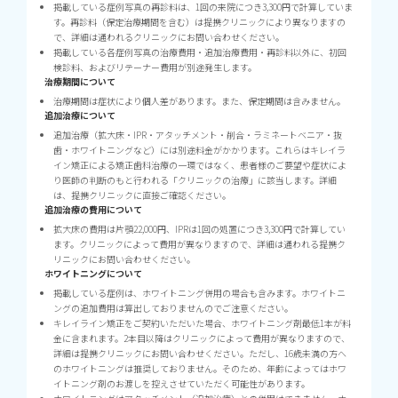
掲載している症例写真の再診料は、1回の来院につき3,300円で計算していま
す。再診料（保定治療期間を含む）は提携クリニックにより異なりますの
で、詳細は通われるクリニックにお問い合わせください。
掲載している各症例写真の治療費用・追加治療費用・再診料以外に、初回
検診料、およびリテーナー費用が別途発生します。
治療期間について
治療期間は症状により個人差があります。また、保定期間は含みません。
追加治療について
追加治療（拡大床・IPR・アタッチメント・削合・ラミネートベニア・抜
歯・ホワイトニングなど）には別途料金がかかります。これらはキレイラ
イン矯正による矯正歯科治療の一環ではなく、患者様のご要望や症状によ
り医師の判断のもと行われる「クリニックの治療」に該当します。詳細
は、提携クリニックに直接ご確認ください。
追加治療の費用について
拡大床の費用は片顎22,000円、IPRは1回の処置につき3,300円で計算してい
ます。クリニックによって費用が異なりますので、詳細は通われる提携ク
リニックにお問い合わせください。
ホワイトニングについて
掲載している症例は、ホワイトニング併用の場合も含みます。ホワイトニ
ングの追加費用は算出しておりませんのでご注意ください。
キレイライン矯正をご契約いただいた場合、ホワイトニング剤最低1本が料
金に含まれます。2本目以降はクリニックによって費用が異なりますので、
詳細は提携クリニックにお問い合わせください。ただし、16歳未満の方へ
のホワイトニングは推奨しておりません。そのため、年齢によってはホワ
イトニング剤のお渡しを控えさせていただく可能性があります。