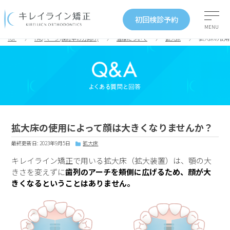
初回検診予約
MENU
TOP
FAQ ページ(検討中の方向け)
治療について
拡大床
拡大床の使用
拡大床の使用によって顔は大きくなりませんか？
最終更新日: 2023年9月5日
拡大床
キレイライン矯正で用いる拡大床（拡大装置）は、顎の大
きさを変えずに
歯列のアーチを頬側に広げるため、顔が大
きくなるということはありません。