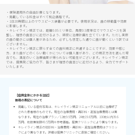
・保険適用外の自由診療となります。
・掲載している料金はすべて税込価格です。
・1日20時間以上のマウスピース装着が必要です。使用状況は、歯の移動量や効果
に影響します。
・キレイライン矯正では、距離0.05ミリ単位、角度0.5度単位でマウスピースを調
整し、理想の歯並びに近付けるよう、綿密に治療計画を立てています。ただし実際
の歯の動きには個人差があるため、必ずしも想定した通りに歯が動くという訳では
ございません。
・キレイライン矯正に限らず全ての歯科矯正に共通することですが、効果や感じ
方、また歯がどのくらい動くかについては個人差があり、どの矯正方法を選んだ場
合でも、満足のいく治療結果が得られない可能性がございます。キレイライン矯正
では、提携院ご協力の下、皆さまが理想の歯並びに近付けるよう、全力でサポート
いたします。
【症例全体にかかる注記】
価格の表記について
掲載している症例写真は、キレイライン矯正リニューアル以前に治療終了
された患者様のものです。現在の治療費用・再診料・追加治療費用とは異
なります。現在の治療プラン／12枚9.9万円、24枚19.8万円、100枚以内39.6
万円、枚数無制限49.5万円※参考価格。提携クリニックにより異なります。
キレイライン矯正の初診料・治療費用・再診料・追加治療費用はクリニッ
クにより異なります。詳細は提携クリニックに直接ご確認ください。