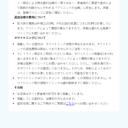
イン矯正による矯正歯科治療の一環ではなく、患者様のご要望や症状によ
り医師の判断のもと行われる「クリニックの治療」に該当します。詳細
は、提携クリニックに直接ご確認ください。
追加治療の費用について
拡大床の費用は片顎22,000円、IPRは1回の処置につき3,300円で計算してい
ます。クリニックによって費用が異なりますので、詳細は通われる提携ク
リニックにお問い合わせください。
ホワイトニングについて
掲載している症例は、ホワイトニング併用の場合も含みます。ホワイトニ
ングの追加費用は算出しておりませんのでご注意ください。
キレイライン矯正をご契約いただいた場合、ホワイトニング剤最低1本が料
金に含まれます。2本目以降はクリニックによって費用が異なりますので、
詳細は提携クリニックにお問い合わせください。ただし、16歳未満の方へ
のホワイトニングは推奨しておりません。そのため、年齢によってはホワ
イトニング剤のお渡しを控えさせていただく可能性があります。
ホワイトニングはアタッチメント（追加治療）との併用はできません。ホ
ワイトニング剤の使用タイミングは歯科医師までご相談ください。
その他
お写真はすべて患者様の許可を得て掲載しています。
掲載している症例は、治療中の方も含みます。
症例写真に関するご不明点やご質問は
こちら
からお問い合わせください