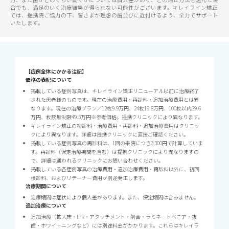
合でも、満足のいく治療結果が得られない可能性がございます。キレイライン矯正
では、提携院ご協力の下、皆さまが理想の歯並びに近付けるよう、全力でサポート
いたします。
【症例全体にかかる注記】
価格の表記について
掲載している症例写真は、キレイライン矯正リニューアル以前に治療終了
された患者様のものです。現在の治療費用・再診料・追加治療費用とは異
なります。現在の治療プラン／12枚9.9万円、24枚19.8万円、100枚以内39.6
万円、枚数無制限49.5万円※参考価格。提携クリニックにより異なります。
キレイライン矯正の初診料・治療費用・再診料・追加治療費用はクリニッ
クにより異なります。詳細は提携クリニックに直接ご確認ください。
掲載している症例写真の再診料は、1回の来院につき3,300円で計算していま
す。再診料（保定治療期間を含む）は提携クリニックにより異なりますの
で、詳細は通われるクリニックにお問い合わせください。
掲載している各症例写真の治療費用・追加治療費用・再診料以外に、初回
検診料、およびリテーナー費用が別途発生します。
治療期間について
治療期間は症状により個人差があります。また、保定期間は含みません。
追加治療について
追加治療（拡大床・IPR・アタッチメント・削合・ラミネートベニア・抜
歯・ホワイトニングなど）には別途料金がかかります。これらはキレイラ