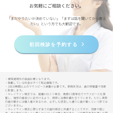
お気軽にご相談ください。
「まだやりたいか決めていない」「まずは話を聞いてから考え
たい」という方でも大歓迎です。
初回検診を予約する
・保険適用外の自由診療となります。
・掲載している料金はすべて税込価格です。
・1日20時間以上のマウスピース装着が必要です。使用状況は、歯の移動量や効果
に影響します。
・キレイライン矯正では、距離0.05ミリ単位、角度0.5度単位でマウスピースを調
整し、理想の歯並びに近付けるよう、綿密に治療計画を立てています。ただし実際
の歯の動きには個人差があるため、必ずしも想定した通りに歯が動くという訳では
ございません。
・キレイライン矯正に限らず全ての歯科矯正に共通することですが、効果や感じ
方、また歯がどのくらい動くかについては個人差があり、どの矯正方法を選んだ場