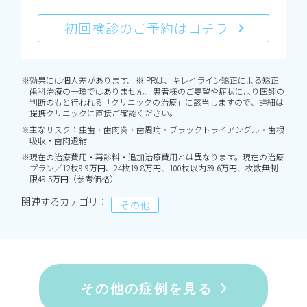
初回検診のご予約はコチラ
※効果には個人差があります。※IPRは、キレイライン矯正による矯正
歯科治療の一環ではありません。患者様のご要望や症状により医師の
判断のもと行われる「クリニックの治療」に該当しますので、詳細は
提携クリニックに直接ご確認ください。
※主なリスク：虫歯・歯肉炎・歯周病・ブラックトライアングル・歯根
吸収・歯肉退縮
※現在の治療費用・再診料・追加治療費用とは異なります。現在の治療
プラン／12枚9.9万円、24枚19.8万円、100枚以内39.6万円、枚数無制
限49.5万円（参考価格）
関連するカテゴリ：
その他
その他の症例を見る