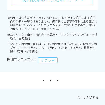
※効果には個人差があります。※IPRは、キレイライン矯正による矯正
歯科治療の一環ではありません。患者様のご要望や症状により医師の
判断のもと行われる「クリニックの治療」に該当しますので、詳細は
提携クリニックに直接ご確認ください。
※主なリスク：虫歯・歯肉炎・歯周病・ブラックトライアングル・歯根
吸収・歯肉退縮
※現在の治療費用・再診料・追加治療費用とは異なります。現在の治療
プラン／12枚9.9万円、24枚19.8万円、100枚以内39.6万円、枚数無制
限49.5万円（参考価格）
関連するカテゴリ：
すきっ歯
No：348318