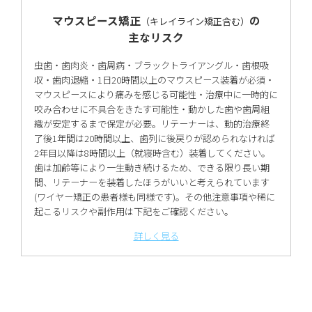
マウスピース矯正
の
（キレイライン矯正含む）
主なリスク
虫歯・歯肉炎・歯周病・ブラックトライアングル・歯根吸
収・歯肉退縮・1日20時間以上のマウスピース装着が必須・
マウスピースにより痛みを感じる可能性・治療中に一時的に
咬み合わせに不具合をきたす可能性・動かした歯や歯周組
織が安定するまで保定が必要。リテーナーは、動的治療終
了後1年間は20時間以上、歯列に後戻りが認められなければ
2年目以降は8時間以上（就寝時含む）装着してください。
歯は加齢等により一生動き続けるため、できる限り長い期
間、リテーナーを装着したほうがいいと考えられています
(ワイヤー矯正の患者様も同様です)。その他注意事項や稀に
起こるリスクや副作用は下記をご確認ください。
詳しく見る