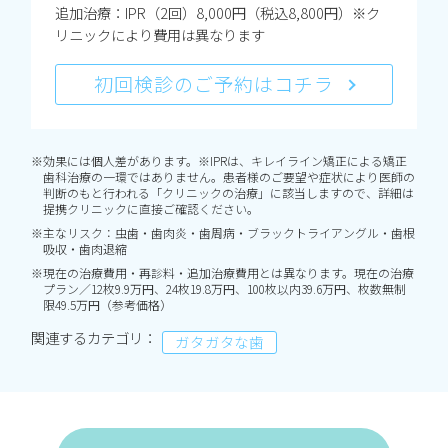
追加治療：IPR（2回）8,000円（税込8,800円）※ク
リニックにより費用は異なります
初回検診のご予約はコチラ
※効果には個人差があります。※IPRは、キレイライン矯正による矯正
歯科治療の一環ではありません。患者様のご要望や症状により医師の
判断のもと行われる「クリニックの治療」に該当しますので、詳細は
提携クリニックに直接ご確認ください。
※主なリスク：虫歯・歯肉炎・歯周病・ブラックトライアングル・歯根
吸収・歯肉退縮
※現在の治療費用・再診料・追加治療費用とは異なります。現在の治療
プラン／12枚9.9万円、24枚19.8万円、100枚以内39.6万円、枚数無制
限49.5万円（参考価格）
関連するカテゴリ：
ガタガタな歯