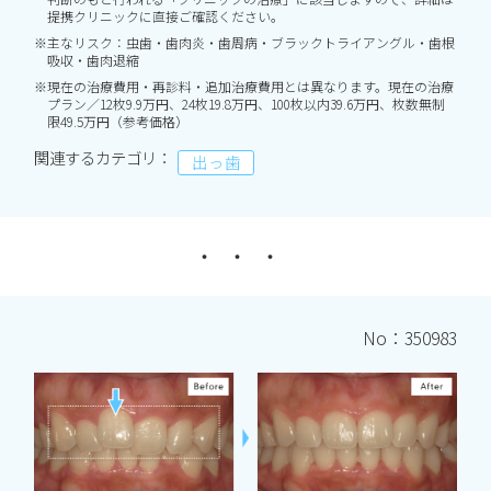
提携クリニックに直接ご確認ください。
※主なリスク：虫歯・歯肉炎・歯周病・ブラックトライアングル・歯根
吸収・歯肉退縮
※現在の治療費用・再診料・追加治療費用とは異なります。現在の治療
プラン／12枚9.9万円、24枚19.8万円、100枚以内39.6万円、枚数無制
限49.5万円（参考価格）
関連するカテゴリ：
出っ歯
No：350983