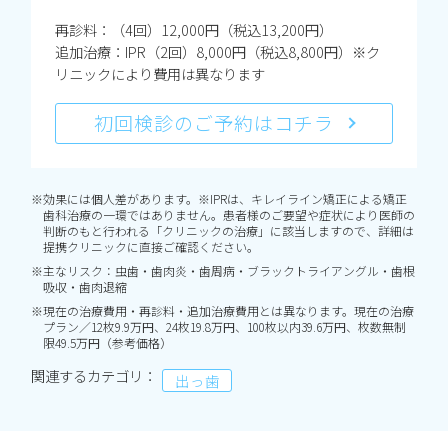
再診料：（4回）12,000円（税込13,200円）
追加治療：IPR（2回）8,000円（税込8,800円）※ク
リニックにより費用は異なります
初回検診のご予約はコチラ
※効果には個人差があります。※IPRは、キレイライン矯正による矯正
歯科治療の一環ではありません。患者様のご要望や症状により医師の
判断のもと行われる「クリニックの治療」に該当しますので、詳細は
提携クリニックに直接ご確認ください。
※主なリスク：虫歯・歯肉炎・歯周病・ブラックトライアングル・歯根
吸収・歯肉退縮
※現在の治療費用・再診料・追加治療費用とは異なります。現在の治療
プラン／12枚9.9万円、24枚19.8万円、100枚以内39.6万円、枚数無制
限49.5万円（参考価格）
関連するカテゴリ：
出っ歯