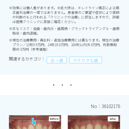
※効果には個人差があります。※拡大床は、キレイライン矯正による矯
正歯科治療の一環ではありません。患者様のご要望や症状により医師
の判断のもと行われる「クリニックの治療」に該当しますので、詳細
は提携クリニックに直接ご確認ください。
※主なリスク：虫歯・歯肉炎・歯周病・ブラックトライアングル・歯根
吸収・歯肉退縮。
※現在の治療費用・再診料・追加治療費用とは異なります。現在の治療
プラン／12枚9.9万円、24枚19.8万円、100枚以内39.6万円、枚数無制
限49.5万円（参考価格）
関連するカテゴリ：
出っ歯
ガタガタな歯
No：36102176