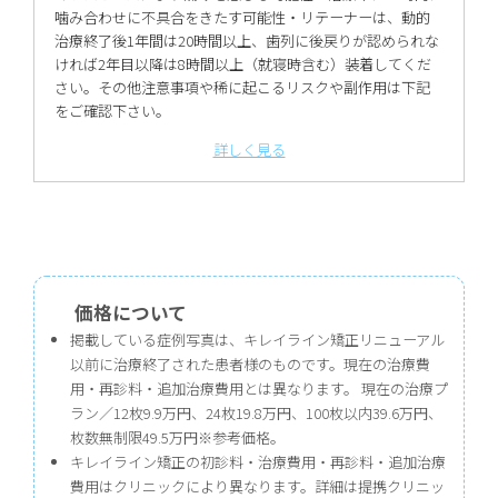
噛み合わせに不具合をきたす可能性・リテーナーは、動的
治療終了後1年間は20時間以上、歯列に後戻りが認められな
ければ2年目以降は8時間以上（就寝時含む）装着してくだ
さい。その他注意事項や稀に起こるリスクや副作用は下記
をご確認下さい。
詳しく見る
価格について
掲載している症例写真は、キレイライン矯正リニューアル
以前に治療終了された患者様のものです。現在の治療費
用・再診料・追加治療費用とは異なります。 現在の治療プ
ラン／12枚9.9万円、24枚19.8万円、100枚以内39.6万円、
枚数無制限49.5万円※参考価格。
キレイライン矯正の初診料・治療費用・再診料・追加治療
費用はクリニックにより異なります。詳細は提携クリニッ