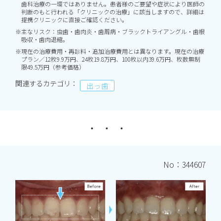
歯科治療の一環ではありません。患者様のご要望や症状により医師の
判断のもと行われる「クリニックの治療」に該当しますので、詳細は
提携クリニックに直接ご確認ください。
※主なリスク：虫歯・歯肉炎・歯周病・ブラックトライアングル・歯根
吸収・歯肉退縮。
※現在の治療費用・再診料・追加治療費用とは異なります。現在の治療
プラン／12枚9.9万円、24枚19.8万円、100枚以内39.6万円、枚数無制
限49.5万円（参考価格）
関連するカテゴリ：
出っ歯
No：344607