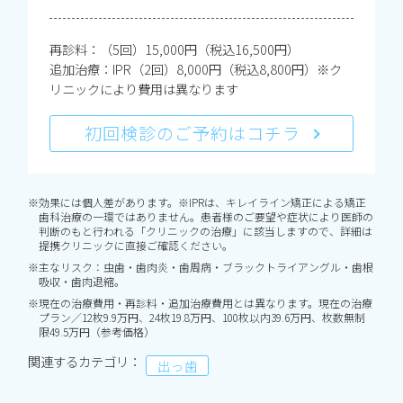
再診料：（5回）15,000円（税込16,500円）
追加治療：IPR（2回）8,000円（税込8,800円）※ク
リニックにより費用は異なります
初回検診のご予約はコチラ
※効果には個人差があります。※IPRは、キレイライン矯正による矯正
歯科治療の一環ではありません。患者様のご要望や症状により医師の
判断のもと行われる「クリニックの治療」に該当しますので、詳細は
提携クリニックに直接ご確認ください。
※主なリスク：虫歯・歯肉炎・歯周病・ブラックトライアングル・歯根
吸収・歯肉退縮。
※現在の治療費用・再診料・追加治療費用とは異なります。現在の治療
プラン／12枚9.9万円、24枚19.8万円、100枚以内39.6万円、枚数無制
限49.5万円（参考価格）
関連するカテゴリ：
出っ歯