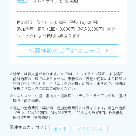
キレイラインを7回実施
再診料：（5回）15,000円（税込16,500円）
追加治療：IPR（1回）3,000円（税込3,300円）※ク
リニックにより費用は異なります
初回検診のご予約はコチラ
※効果には個人差があります。※IPRは、キレイライン矯正による矯正
歯科治療の一環ではありません。患者様のご要望や症状により医師の
判断のもと行われる「クリニックの治療」に該当しますので、詳細は
提携クリニックに直接ご確認ください。
※主なリスク：虫歯・歯肉炎・歯周病・ブラックトライアングル・歯根
吸収・歯肉退縮。
※現在の治療費用・再診料・追加治療費用とは異なります。現在の治療
プラン／12枚9.9万円、24枚19.8万円、100枚以内39.6万円、枚数無制
限49.5万円（参考価格）
関連するカテゴリ：
出っ歯
ガタガタな歯