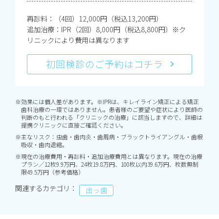
再診料：（4回）12,000円（税込13,200円）
追加治療：IPR（2回）8,000円（税込8,800円）※ク
リニックにより費用は異なります
初回検診のご予約はコチラ
※効果には個人差があります。※IPRは、キレイライン矯正による矯正
歯科治療の一環ではありません。患者様のご要望や症状により医師の
判断のもと行われる「クリニックの治療」に該当しますので、詳細は
提携クリニックに直接ご確認ください。
※主なリスク：虫歯・歯肉炎・歯周病・ブラックトライアングル・歯根
吸収・歯肉退縮。
※現在の治療費用・再診料・追加治療費用とは異なります。現在の治療
プラン／12枚9.9万円、24枚19.8万円、100枚以内39.6万円、枚数無制
限49.5万円（参考価格）
関連するカテゴリ：
出っ歯