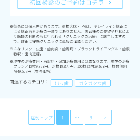
初回検診のご予約はコチラ
※効果には個人差があります。※拡大床・IPRは、キレイライン矯正に
よる矯正歯科治療の一環ではありません。患者様のご要望や症状によ
り医師の判断のもと行われる「クリニックの治療」に該当しますの
で、詳細は提携クリニックに直接ご確認ください。
※主なリスク：虫歯・歯肉炎・歯周病・ブラックトライアングル・歯根
吸収・歯肉退縮。
※現在の治療費用・再診料・追加治療費用とは異なります。現在の治療
プラン／12枚9.9万円、24枚19.8万円、100枚以内39.6万円、枚数無制
限49.5万円（参考価格）
関連するカテゴリ：
出っ歯
ガタガタな歯
症例トップ
1
…
9