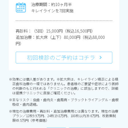
治療期間：約10ヶ月半
キレイラインを7回実施
再診料：（5回）15,000円（税込16,500円）
追加治療：拡大床（上下）80,000円（税込88,000
円）
初回検診のご予約はコチラ
※効果には個人差があります。※拡大床は、キレイライン矯正による矯
正歯科治療の一環ではありません。患者様のご要望や症状により医師
の判断のもと行われる「クリニックの治療」に該当しますので、詳細
は提携クリニックに直接ご確認ください。
※主なリスク：虫歯・歯肉炎・歯周病・ブラックトライアングル・歯根
吸収・歯肉退縮。
※現在の治療費用・再診料・追加治療費用とは異なります。現在の治療
プラン／12枚9.9万円、24枚19.8万円、100枚以内39.6万円、枚数無制
限49.5万円（参考価格）