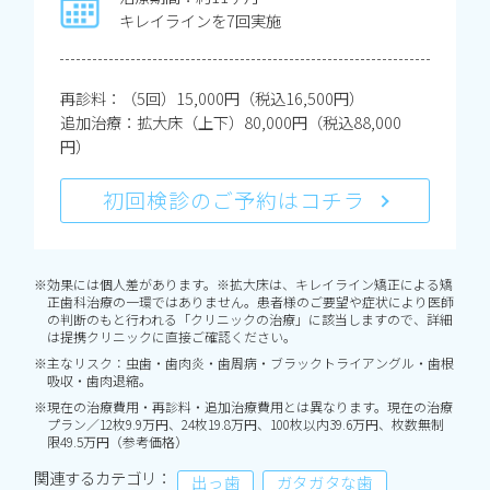
キレイラインを7回実施
再診料：（5回）15,000円（税込16,500円）
追加治療：拡大床（上下）80,000円（税込88,000
円）
初回検診のご予約はコチラ
※効果には個人差があります。※拡大床は、キレイライン矯正による矯
正歯科治療の一環ではありません。患者様のご要望や症状により医師
の判断のもと行われる「クリニックの治療」に該当しますので、詳細
は提携クリニックに直接ご確認ください。
※主なリスク：虫歯・歯肉炎・歯周病・ブラックトライアングル・歯根
吸収・歯肉退縮。
※現在の治療費用・再診料・追加治療費用とは異なります。現在の治療
プラン／12枚9.9万円、24枚19.8万円、100枚以内39.6万円、枚数無制
限49.5万円（参考価格）
関連するカテゴリ：
出っ歯
ガタガタな歯