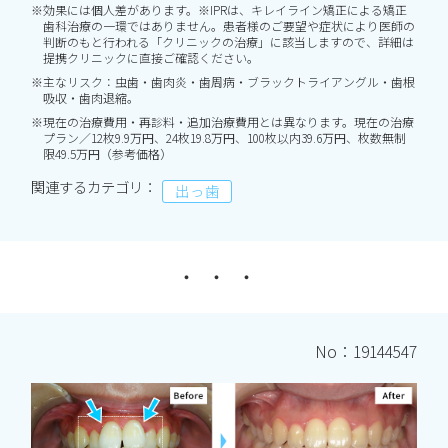
※効果には個人差があります。※IPRは、キレイライン矯正による矯正
歯科治療の一環ではありません。患者様のご要望や症状により医師の
判断のもと行われる「クリニックの治療」に該当しますので、詳細は
提携クリニックに直接ご確認ください。
※主なリスク：虫歯・歯肉炎・歯周病・ブラックトライアングル・歯根
吸収・歯肉退縮。
※現在の治療費用・再診料・追加治療費用とは異なります。現在の治療
プラン／12枚9.9万円、24枚19.8万円、100枚以内39.6万円、枚数無制
限49.5万円（参考価格）
関連するカテゴリ：
出っ歯
No：19144547