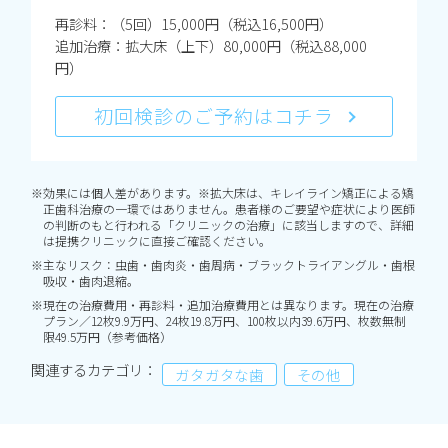
再診料：（5回）15,000円（税込16,500円）
追加治療：拡大床（上下）80,000円（税込88,000
円）
初回検診のご予約はコチラ
※効果には個人差があります。※拡大床は、キレイライン矯正による矯
正歯科治療の一環ではありません。患者様のご要望や症状により医師
の判断のもと行われる「クリニックの治療」に該当しますので、詳細
は提携クリニックに直接ご確認ください。
※主なリスク：虫歯・歯肉炎・歯周病・ブラックトライアングル・歯根
吸収・歯肉退縮。
※現在の治療費用・再診料・追加治療費用とは異なります。現在の治療
プラン／12枚9.9万円、24枚19.8万円、100枚以内39.6万円、枚数無制
限49.5万円（参考価格）
関連するカテゴリ：
ガタガタな歯
その他