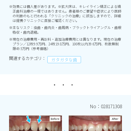
※効果には個人差があります。※拡大床は、キレイライン矯正による矯
正歯科治療の一環ではありません。患者様のご要望や症状により医師
の判断のもと行われる「クリニックの治療」に該当しますので、詳細
は提携クリニックに直接ご確認ください。
※主なリスク：虫歯・歯肉炎・歯周病・ブラックトライアングル・歯根
吸収・歯肉退縮。
※現在の治療費用・再診料・追加治療費用とは異なります。現在の治療
プラン／12枚9.9万円、24枚19.8万円、100枚以内39.6万円、枚数無制
限49.5万円（参考価格）
関連するカテゴリ：
ガタガタな歯
No：028171308