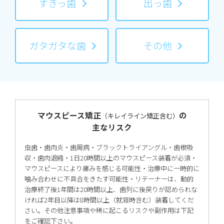
すきっ歯
出っ歯
ガタガタな歯
その他
マウスピース矯正
の
（キレイライン矯正含む）
主なリスク
虫歯・歯肉炎・歯周病・ブラックトライアングル・歯根吸
収・歯肉退縮・1日20時間以上のマウスピース装着が必須・
マウスピースにより痛みを感じる可能性・治療中に一時的に
噛み合わせに不具合をきたす可能性・リテーナーは、動的
治療終了後1年間は20時間以上、歯列に後戻りが認められな
ければ2年目以降は8時間以上（就寝時含む）装着してくだ
さい。その他注意事項や稀に起こるリスクや副作用は下記
をご確認下さい。