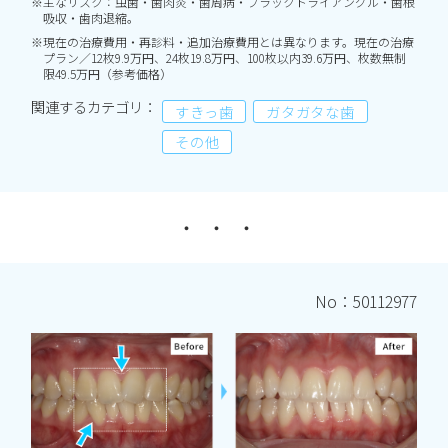
※主なリスク：虫歯・歯肉炎・歯周病・ブラックトライアングル・歯根
吸収・歯肉退縮。
※現在の治療費用・再診料・追加治療費用とは異なります。現在の治療
プラン／12枚9.9万円、24枚19.8万円、100枚以内39.6万円、枚数無制
限49.5万円（参考価格）
関連するカテゴリ：
すきっ歯
ガタガタな歯
その他
No：50112977