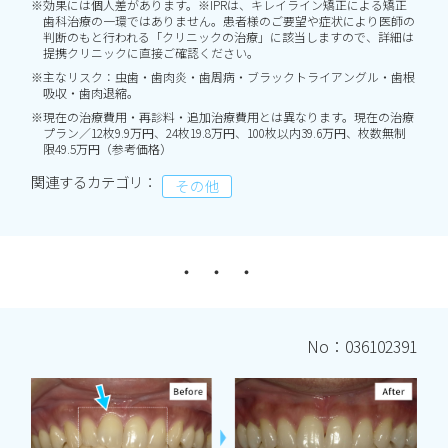
※効果には個人差があります。※IPRは、キレイライン矯正による矯正
歯科治療の一環ではありません。患者様のご要望や症状により医師の
判断のもと行われる「クリニックの治療」に該当しますので、詳細は
提携クリニックに直接ご確認ください。
※主なリスク：虫歯・歯肉炎・歯周病・ブラックトライアングル・歯根
吸収・歯肉退縮。
※現在の治療費用・再診料・追加治療費用とは異なります。現在の治療
プラン／12枚9.9万円、24枚19.8万円、100枚以内39.6万円、枚数無制
限49.5万円（参考価格）
関連するカテゴリ：
その他
No：036102391