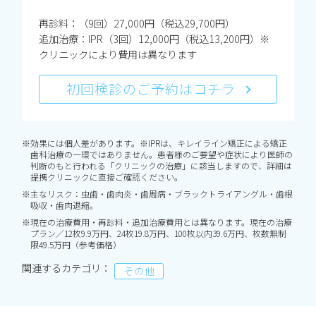
再診料：（9回）27,000円（税込29,700円）
追加治療：IPR（3回）12,000円（税込13,200円）※
クリニックにより費用は異なります
初回検診のご予約はコチラ
※効果には個人差があります。※IPRは、キレイライン矯正による矯正
歯科治療の一環ではありません。患者様のご要望や症状により医師の
判断のもと行われる「クリニックの治療」に該当しますので、詳細は
提携クリニックに直接ご確認ください。
※主なリスク：虫歯・歯肉炎・歯周病・ブラックトライアングル・歯根
吸収・歯肉退縮。
※現在の治療費用・再診料・追加治療費用とは異なります。現在の治療
プラン／12枚9.9万円、24枚19.8万円、100枚以内39.6万円、枚数無制
限49.5万円（参考価格）
関連するカテゴリ：
その他