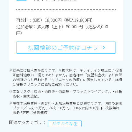
再診料：(6回）18,000円（税込19,800円）
追加治療：拡大床（上下）80,000円（税込88,000
円）
初回検診のご予約はコチラ
※効果には個人差があります。※拡大床は、キレイライン矯正による矯
正歯科治療の一環ではありません。患者様のご要望や症状により医師
の判断のもと行われる「クリニックの治療」に該当しますので、詳細
は提携クリニックに直接ご確認ください。
※主なリスク：虫歯・歯肉炎・歯周病・ブラックトライアングル・歯根
吸収・歯肉退縮。
※現在の治療費用・再診料・追加治療費用とは異なります。現在の治療
プラン／12枚9.9万円、24枚19.8万円、100枚以内39.6万円、枚数無制
限49.5万円（参考価格）
関連するカテゴリ：
ガタガタな歯