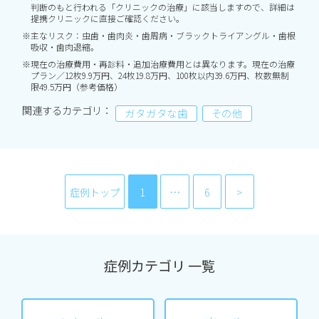
判断のもと行われる「クリニックの治療」に該当しますので、詳細は
提携クリニックに直接ご確認ください。
※主なリスク：虫歯・歯肉炎・歯周病・ブラックトライアングル・歯根
吸収・歯肉退縮。
※現在の治療費用・再診料・追加治療費用とは異なります。現在の治療
プラン／12枚9.9万円、24枚19.8万円、100枚以内39.6万円、枚数無制
限49.5万円（参考価格）
関連するカテゴリ：
ガタガタな歯
その他
症例トップ
1
…
6
症例カテゴリ 一覧