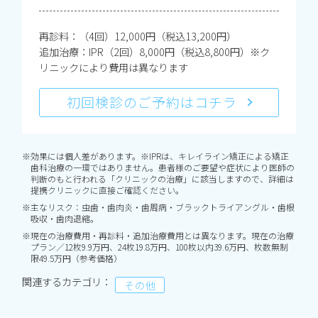
再診料：（4回）12,000円（税込13,200円）
追加治療：IPR（2回）8,000円（税込8,800円）※ク
リニックにより費用は異なります
初回検診のご予約はコチラ
※効果には個人差があります。※IPRは、キレイライン矯正による矯正
歯科治療の一環ではありません。患者様のご要望や症状により医師の
判断のもと行われる「クリニックの治療」に該当しますので、詳細は
提携クリニックに直接ご確認ください。
※主なリスク：虫歯・歯肉炎・歯周病・ブラックトライアングル・歯根
吸収・歯肉退縮。
※現在の治療費用・再診料・追加治療費用とは異なります。現在の治療
プラン／12枚9.9万円、24枚19.8万円、100枚以内39.6万円、枚数無制
限49.5万円（参考価格）
関連するカテゴリ：
その他