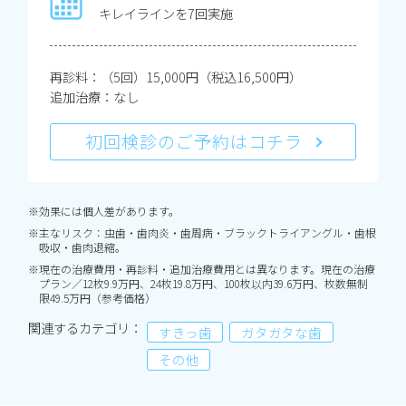
キレイラインを7回実施
再診料：（5回）15,000円（税込16,500円）
追加治療：なし
初回検診のご予約はコチラ
※効果には個人差があります。
※主なリスク：虫歯・歯肉炎・歯周病・ブラックトライアングル・歯根
吸収・歯肉退縮。
※現在の治療費用・再診料・追加治療費用とは異なります。現在の治療
プラン／12枚9.9万円、24枚19.8万円、100枚以内39.6万円、枚数無制
限49.5万円（参考価格）
関連するカテゴリ：
すきっ歯
ガタガタな歯
その他