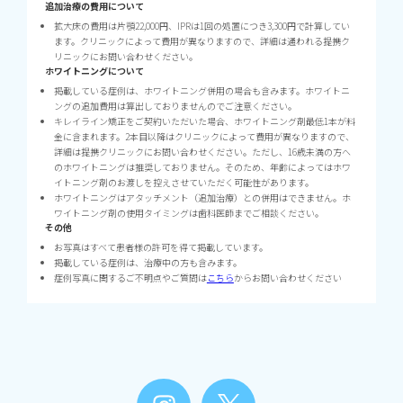
追加治療の費用について
拡大床の費用は片顎22,000円、IPRは1回の処置につき3,300円で計算してい
ます。クリニックによって費用が異なりますので、詳細は通われる提携ク
リニックにお問い合わせください。
ホワイトニングについて
掲載している症例は、ホワイトニング併用の場合も含みます。ホワイトニ
ングの追加費用は算出しておりませんのでご注意ください。
キレイライン矯正をご契約いただいた場合、ホワイトニング剤最低1本が料
金に含まれます。2本目以降はクリニックによって費用が異なりますので、
詳細は提携クリニックにお問い合わせください。ただし、16歳未満の方へ
のホワイトニングは推奨しておりません。そのため、年齢によってはホワ
イトニング剤のお渡しを控えさせていただく可能性があります。
ホワイトニングはアタッチメント（追加治療）との併用はできません。ホ
ワイトニング剤の使用タイミングは歯科医師までご相談ください。
その他
お写真はすべて患者様の許可を得て掲載しています。
掲載している症例は、治療中の方も含みます。
症例写真に関するご不明点やご質問は
こちら
からお問い合わせください