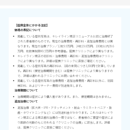
【症例全体にかかる注記】
価格の表記について
掲載している症例写真は、キレイライン矯正リニューアル以前に治療終了
された患者様のものです。現在の治療費用・再診料・追加治療費用とは異
なります。現在の治療プラン／12枚9.9万円、24枚19.8万円、100枚以内39.6
万円、枚数無制限49.5万円※参考価格。提携クリニックにより異なります。
キレイライン矯正の初診料・治療費用・再診料・追加治療費用はクリニッ
クにより異なります。詳細は提携クリニックに直接ご確認ください。
掲載している症例写真の再診料は、1回の来院につき3,300円で計算していま
す。再診料（保定治療期間を含む）は提携クリニックにより異なりますの
で、詳細は通われるクリニックにお問い合わせください。
掲載している各症例写真の治療費用・追加治療費用・再診料以外に、初回
検診料、およびリテーナー費用が別途発生します。
治療期間について
治療期間は症状により個人差があります。また、保定期間は含みません。
追加治療について
追加治療（拡大床・IPR・アタッチメント・削合・ラミネートベニア・抜
歯・ホワイトニングなど）には別途料金がかかります。これらはキレイラ
イン矯正による矯正歯科治療の一環ではなく、患者様のご要望や症状によ
り医師の判断のもと行われる「クリニックの治療」に該当します。詳細
は、提携クリニックに直接ご確認ください。