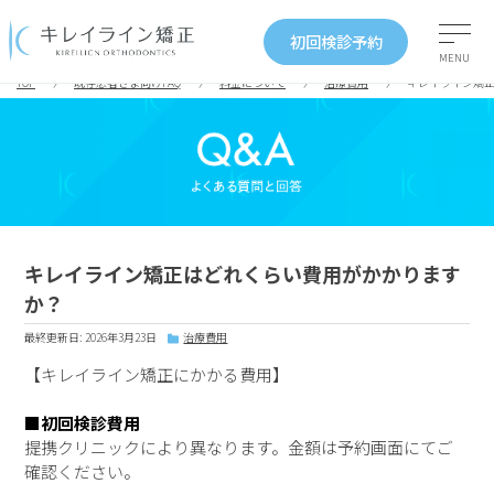
初回検診予約
MENU
TOP
既存患者さま向けFAQ
料金について
治療費用
キレイライン矯
キレイライン矯正はどれくらい費用がかかります
か？
最終更新日: 2026年3月23日
治療費用
【キレイライン矯正にかかる費用】
■初回検診費用
提携クリニックにより異なります。金額は予約画面にてご
確認ください。