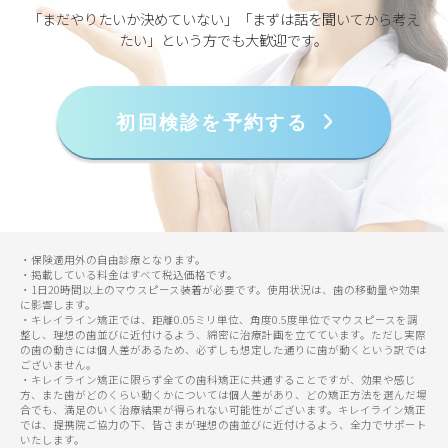
「まだやりたいか決めていない」「まずは話を聞いてから考え
たい」という方でも大歓迎です。
初回検診を予約する
・保険適用外の自由診療となります。
・掲載している料金はすべて税込価格です。
・1日20時間以上のマウスピース装着が必要です。使用状況は、歯の移動量や効果
に影響します。
・キレイライン矯正では、距離0.05ミリ単位、角度0.5度単位でマウスピースを調
整し、理想の歯並びに近付けるよう、綿密に治療計画を立てています。ただし実際
の歯の動きには個人差があるため、必ずしも想定した通りに歯が動くという訳では
ございません。
・キレイライン矯正に限らず全ての歯科矯正に共通することですが、効果や感じ
方、また歯がどのくらい動くかについては個人差があり、どの矯正方法を選んだ場
合でも、満足のいく治療結果が得られない可能性がございます。キレイライン矯正
では、提携院ご協力の下、皆さまが理想の歯並びに近付けるよう、全力でサポート
いたします。