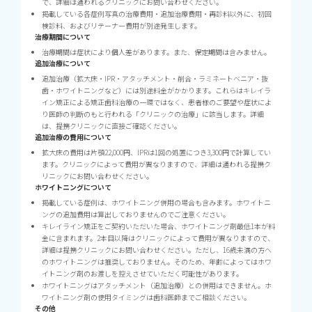
で、詳細は通われるクリニックにお問い合わせください。
掲載している各症例写真の治療費用・追加治療費用・再診料以外に、初回
検診料、およびリテーナー費用が別途発生します。
治療期間について
治療期間は症状により個人差があります。また、保定期間は含みません。
追加治療について
追加治療（拡大床・IPR・アタッチメント・削合・ラミネートベニア・抜
歯・ホワイトニングなど）には別途料金がかかります。これらはキレイラ
イン矯正による矯正歯科治療の一環ではなく、患者様のご要望や症状によ
り医師の判断のもと行われる「クリニックの治療」に該当します。詳細
は、提携クリニックに直接ご確認ください。
追加治療の費用について
拡大床の費用は片顎22,000円、IPRは1回の処置につき3,300円で計算してい
ます。クリニックによって費用が異なりますので、詳細は通われる提携ク
リニックにお問い合わせください。
ホワイトニングについて
掲載している症例は、ホワイトニング併用の場合も含みます。ホワイトニ
ングの追加費用は算出しておりませんのでご注意ください。
キレイライン矯正をご契約いただいた場合、ホワイトニング剤最低1本が料
金に含まれます。2本目以降はクリニックによって費用が異なりますので、
詳細は提携クリニックにお問い合わせください。ただし、16歳未満の方へ
のホワイトニングは推奨しておりません。そのため、年齢によってはホワ
イトニング剤のお渡しを控えさせていただく可能性があります。
ホワイトニングはアタッチメント（追加治療）との併用はできません。ホ
ワイトニング剤の使用タイミングは歯科医師までご相談ください。
その他