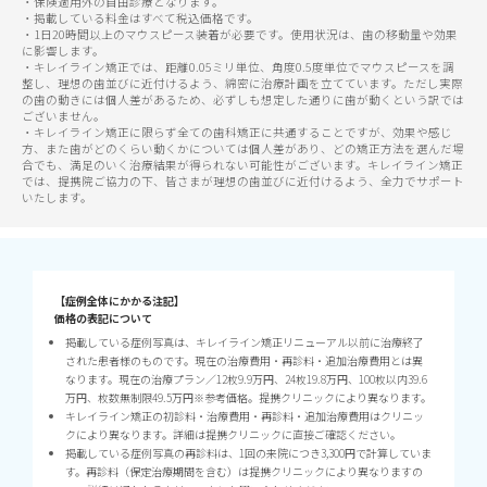
・保険適用外の自由診療となります。
・掲載している料金はすべて税込価格です。
・1日20時間以上のマウスピース装着が必要です。使用状況は、歯の移動量や効果
に影響します。
・キレイライン矯正では、距離0.05ミリ単位、角度0.5度単位でマウスピースを調
整し、理想の歯並びに近付けるよう、綿密に治療計画を立てています。ただし実際
の歯の動きには個人差があるため、必ずしも想定した通りに歯が動くという訳では
ございません。
・キレイライン矯正に限らず全ての歯科矯正に共通することですが、効果や感じ
方、また歯がどのくらい動くかについては個人差があり、どの矯正方法を選んだ場
合でも、満足のいく治療結果が得られない可能性がございます。キレイライン矯正
では、提携院ご協力の下、皆さまが理想の歯並びに近付けるよう、全力でサポート
いたします。
【症例全体にかかる注記】
価格の表記について
掲載している症例写真は、キレイライン矯正リニューアル以前に治療終了
された患者様のものです。現在の治療費用・再診料・追加治療費用とは異
なります。現在の治療プラン／12枚9.9万円、24枚19.8万円、100枚以内39.6
万円、枚数無制限49.5万円※参考価格。提携クリニックにより異なります。
キレイライン矯正の初診料・治療費用・再診料・追加治療費用はクリニッ
クにより異なります。詳細は提携クリニックに直接ご確認ください。
掲載している症例写真の再診料は、1回の来院につき3,300円で計算していま
す。再診料（保定治療期間を含む）は提携クリニックにより異なりますの