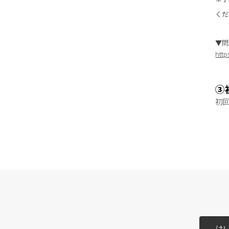
くだ
▼問
http
③
初
は