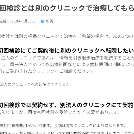
回検診とは別のクリニックで治療しても
新日: 2026年3月23日
転院
回検診とは別の提携クリニックで治療をご希望の場合は、次の3つの
初回検診にてご契約後に別のクリニックへ転院した
一法人のクリニックであれば、情報を引き継ぎ治療を継続すること
だし、同一法人であっても治療計画などによる歯科医師の判断によ
ずはご契約されたクリニックへご相談ください。
法人のクリニックへの転院はできません。
初回検診では契約せず、別法人のクリニックにて契約
れ入りますが、再度初回検診を受診いただく必要があります。
度初回検診費用がかかります。金額は提携クリニックにより異なります。
約フォームから同一メールアドレスで初回検診予約はできませんので、ご希