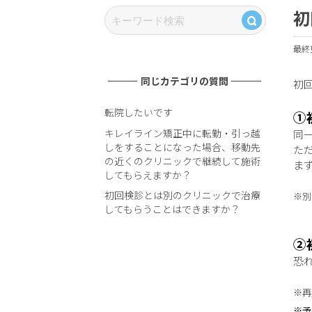
初
最終更
同じカテゴリの質問
初
転院したいです
①
キレイライン矯正中に転勤・引っ越
同
しをすることになった場合、移動先
た
の近くのクリニックで継続して施術
ま
してもらえますか？
初回検診とは別のクリニックで治療
※別
してもらうことはできますか？
②
恐
※再
※予