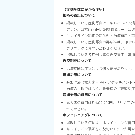
【症例全体にかかる注記】
価格の表記について
掲載している症例写真は、キレイライン矯
プラン／12枚9.9万円、24枚19.8万円、
キレイライン矯正の初診料・治療費用・再
掲載している症例写真の再診料は、1回の
クリニックにお問い合わせください。
掲載している各症例写真の治療費用・追加
治療期間について
治療期間は症状により個人差があります。
追加治療について
追加治療（拡大床・IPR・アタッチメン
治療の一環ではなく、患者様のご要望や症
追加治療の費用について
拡大床の費用は片顎22,000円、IPRは
せください。
ホワイトニングについて
掲載している症例は、ホワイトニング併用
キレイライン矯正をご契約いただいた場合