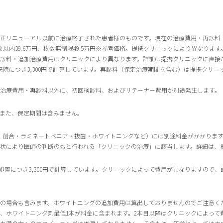
正リニューアル以前に治療終了された患者様のものです。現在の治療費用・再診料
100枚以内39.6万円、枚数無制限49.5万円※参考価格。提携クリニックにより異なります
診料・追加治療費用はクリニックにより異なります。詳細は提携クリニックに直接
来院につき3,300円で計算しています。再診料（保定治療期間を含む）は提携クリ
治療費用・再診料以外に、初回検診料、およびリテーナー費用が別途発生します。
また、保定期間は含みません。
ト・削合・ラミネートベニア・抜歯・ホワイトニングなど）には別途料金がかかりま
状により医師の判断のもと行われる「クリニックの治療」に該当します。詳細は、
1回の処置につき3,300円で計算しています。クリニックによって費用が異なりますの
の場合も含みます。ホワイトニングの追加費用は算出しておりませんのでご注意く
、ホワイトニング剤最低1本が料金に含まれます。2本目以降はクリニックによって