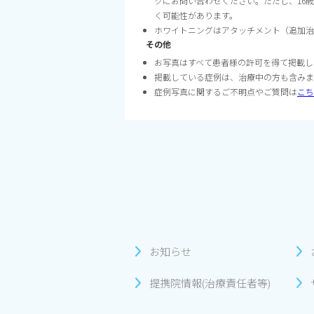
クにお問い合わせください。ただし、16
く可能性があります。
ホワイトニングはアタッチメント（追加治
その他
お写真はすべて患者様の許可を得て掲載し
掲載している症例は、治療中の方も含みま
症例写真に関するご不明点やご質問は
こち
お知らせ
提携院情報(治療責任者等)