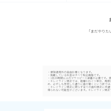
「まだやりた
・保険適用外の自由診療となります。
・掲載している料金はすべて税込価格です。
・1日20時間以上のマウスピース装着が必要です。
・キレイライン矯正では、距離0.05ミリ単位、角
め、必ずしも想定した通りに歯が動くという訳では
・キレイライン矯正に限らず全ての歯科矯正に共通
得られない可能性がございます。キレイライン矯正