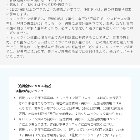
・掲載している料金はすべて税込価格です。
・1日20時間以上のマウスピース装着が必要です。使用状況は、歯の移動量や効果
に影響します。
・キレイライン矯正では、距離0.05ミリ単位、角度0.5度単位でマウスピースを調
整し、理想の歯並びに近付けるよう、綿密に治療計画を立てています。ただし実際
の歯の動きには個人差があるため、必ずしも想定した通りに歯が動くという訳では
ございません。
・キレイライン矯正に限らず全ての歯科矯正に共通することですが、効果や感じ
方、また歯がどのくらい動くかについては個人差があり、どの矯正方法を選んだ場
合でも、満足のいく治療結果が得られない可能性がございます。キレイライン矯正
では、提携院ご協力の下、皆さまが理想の歯並びに近付けるよう、全力でサポート
いたします。
【症例全体にかかる注記】
価格の表記について
掲載している症例写真は、キレイライン矯正リニューアル以前に治療終了
された患者様のものです。現在の治療費用・再診料・追加治療費用とは異
なります。現在の治療プラン／12枚9.9万円、24枚19.8万円、100枚以内39.6
万円、枚数無制限49.5万円※参考価格。提携クリニックにより異なります。
キレイライン矯正の初診料・治療費用・再診料・追加治療費用はクリニッ
クにより異なります。詳細は提携クリニックに直接ご確認ください。
掲載している症例写真の再診料は、1回の来院につき3,300円で計算していま
す。再診料（保定治療期間を含む）は提携クリニックにより異なりますの