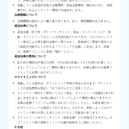
で、詳細は通われるクリニックにお問い合わせください。
掲載している各症例写真の治療費用・追加治療費用・再診料以外に、初回
検診料、およびリテーナー費用が別途発生します。
治療期間について
治療期間は症状により個人差があります。また、保定期間は含みません。
追加治療について
追加治療（拡大床・IPR・アタッチメント・削合・ラミネートベニア・抜
歯・ホワイトニングなど）には別途料金がかかります。これらはキレイラ
イン矯正による矯正歯科治療の一環ではなく、患者様のご要望や症状によ
り医師の判断のもと行われる「クリニックの治療」に該当します。詳細
は、提携クリニックに直接ご確認ください。
追加治療の費用について
拡大床の費用は片顎22,000円、IPRは1回の処置につき3,300円で計算してい
ます。クリニックによって費用が異なりますので、詳細は通われる提携ク
リニックにお問い合わせください。
ホワイトニングについて
掲載している症例は、ホワイトニング併用の場合も含みます。ホワイトニ
ングの追加費用は算出しておりませんのでご注意ください。
キレイライン矯正をご契約いただいた場合、ホワイトニング剤最低1本が料
金に含まれます。2本目以降はクリニックによって費用が異なりますので、
詳細は提携クリニックにお問い合わせください。ただし、16歳未満の方へ
のホワイトニングは推奨しておりません。そのため、年齢によってはホワ
イトニング剤のお渡しを控えさせていただく可能性があります。
ホワイトニングはアタッチメント（追加治療）との併用はできません。ホ
ワイトニング剤の使用タイミングは歯科医師までご相談ください。
その他