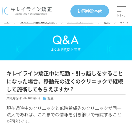
初回検診予約
MENU
TOP
FAQ ページ(検討中の方向け)
クリニックについて
転院
キレイラ
キレイライン矯正中に転勤・引っ越しをすること
になった場合、移動先の近くのクリニックで継続
して施術してもらえますか？
最終更新日: 2023年9月7日
転院
現在通院中のクリニックと転院希望先のクリニックが同一
法人であれば、これまでの情報を引き継いで転院すること
が可能です。