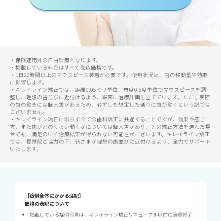
・保険適用外の自由診療となります。
・掲載している料金はすべて税込価格です。
・1日20時間以上のマウスピース装着が必要です。使用状況は、歯の移動量や効果
に影響します。
・キレイライン矯正では、距離0.05ミリ単位、角度0.5度単位でマウスピースを調
整し、理想の歯並びに近付けるよう、綿密に治療計画を立てています。ただし実際
の歯の動きには個人差があるため、必ずしも想定した通りに歯が動くという訳では
ございません。
・キレイライン矯正に限らず全ての歯科矯正に共通することですが、効果や感じ
方、また歯がどのくらい動くかについては個人差があり、どの矯正方法を選んだ場
合でも、満足のいく治療結果が得られない可能性がございます。キレイライン矯正
では、提携院ご協力の下、皆さまが理想の歯並びに近付けるよう、全力でサポート
いたします。
【症例全体にかかる注記】
価格の表記について
掲載している症例写真は、キレイライン矯正リニューアル以前に治療終了