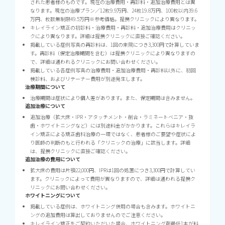
された患者様のものです。現在の治療費用・再診料・追加治療費用とは異
なります。現在の治療プラン／12枚9.9万円、24枚19.8万円、100枚以内39.6
万円、枚数無制限49.5万円※参考価格。提携クリニックにより異なります。
キレイライン矯正の初診料・治療費用・再診料・追加治療費用はクリニッ
クにより異なります。詳細は提携クリニックに直接ご確認ください。
掲載している症例写真の再診料は、1回の来院につき3,300円で計算していま
す。再診料（保定治療期間を含む）は提携クリニックにより異なりますの
で、詳細は通われるクリニックにお問い合わせください。
掲載している各症例写真の治療費用・追加治療費用・再診料以外に、初回
検診料、およびリテーナー費用が別途発生します。
治療期間について
治療期間は症状により個人差があります。また、保定期間は含みません。
追加治療について
追加治療（拡大床・IPR・アタッチメント・削合・ラミネートベニア・抜
歯・ホワイトニングなど）には別途料金がかかります。これらはキレイラ
イン矯正による矯正歯科治療の一環ではなく、患者様のご要望や症状によ
り医師の判断のもと行われる「クリニックの治療」に該当します。詳細
は、提携クリニックに直接ご確認ください。
追加治療の費用について
拡大床の費用は片顎22,000円、IPRは1回の処置につき3,300円で計算してい
ます。クリニックによって費用が異なりますので、詳細は通われる提携ク
リニックにお問い合わせください。
ホワイトニングについて
掲載している症例は、ホワイトニング併用の場合も含みます。ホワイトニ
ングの追加費用は算出しておりませんのでご注意ください。
キレイライン矯正をご契約いただいた場合、ホワイトニング剤最低1本が料