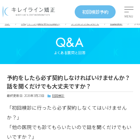
初回検診予約
MENU
TOP
FAQ ページ(検討中の方向け)
クリニックについて
初回検診
予約
予約をしたら必ず契約しなければいけませんか？
話を聞くだけでも大丈夫ですか？
最終更新日: 2026年3月23日
初回検診
「初回検診に行ったら必ず契約しなくてはいけません
か？」
「他の医院でも診てもらいたいので話を聞くだけでもい
いですか？」