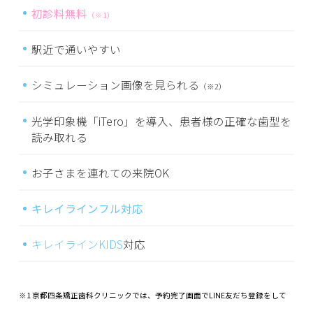
初診料無料
（※1）
駅近で通いやすい
シミュレーション画像を見られる
（※2）
光学印象機「iTero」を導入、患者様の正確な歯型を
読み取れる
お子さまを連れての来院OK
キレイラインフル対応
キレイラインKIDS
対応
※1 京都四条矯正歯科クリニックでは、予約完了画面でLINE友だち登録をして