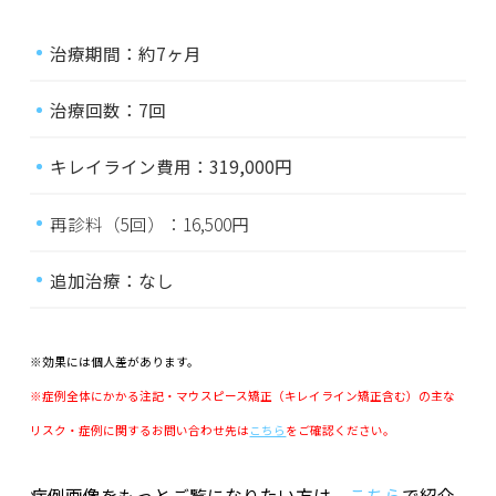
治療期間：約7ヶ月
治療回数：7回
キレイライン費用：319,000円
再診料（5回）：16,500円
追加治療：なし
※効果には個人差があります。
※症例全体にかかる注記・マウスピース矯正（キレイライン矯正含む）の主な
リスク・症例に関するお問い合わせ先は
こちら
をご確認ください。
症例画像をもっとご覧になりたい方は、
こちら
で紹介