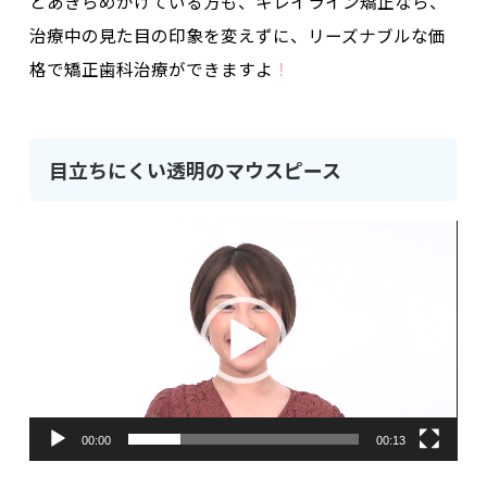
とあきらめかけている方も、
キレイライン矯正なら、
治療中の見た目の印象を変えずに、リーズナブルな価
格で矯正歯科治療ができますよ
！
目立ちにくい透明のマウスピース
動
画
プ
レ
ー
ヤ
ー
00:00
00:13