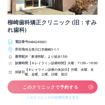
柳崎歯科矯正クリニック (旧：すみ
れ歯科)
電話番号
0484245601
所在地
埼玉県川口市柳崎5-1-1
最寄駅
JR「東浦和駅」より徒歩13分
診療時間
【キレイライン診療時間】火曜：11:00～19:00
【キレイライン診療の休診日】月曜、水曜、木
休診日
曜、金曜、土曜、日曜、祝日
このクリニックで予約する
このクリニックの症例写真を見る