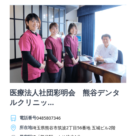
医療法人社団彩明会 熊谷デンタ
ルクリニッ...
電話番号
0485807346
所在地
埼玉県熊谷市筑波2丁目56番地 五城ビル2階