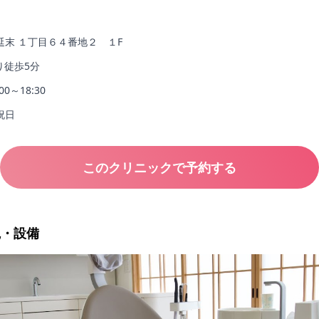
延末 １丁目６４番地２ １F
り徒歩5分
:00～18:30
祝日
このクリニックで予約する
観・設備