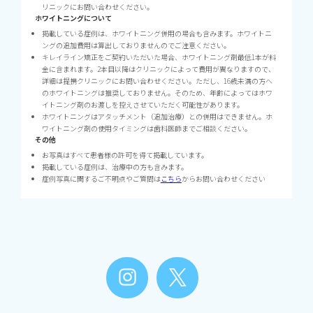
リニックにお問い合わせください。
ホワイトニングについて
掲載している症例は、ホワイトニング併用の場合も含みます。ホワイトニ
ングの追加費用は算出しておりませんのでご注意ください。
キレイライン矯正をご契約いただいた場合、ホワイトニング剤最低1本が料
金に含まれます。2本目以降はクリニックによって費用が異なりますので、
詳細は提携クリニックにお問い合わせください。ただし、16歳未満の方へ
のホワイトニングは推奨しておりません。そのため、年齢によってはホワ
イトニング剤のお渡しを控えさせていただく可能性があります。
ホワイトニングはアタッチメント（追加治療）との併用はできません。ホ
ワイトニング剤の使用タイミングは歯科医師までご相談ください。
その他
お写真はすべて患者様の許可を得て掲載しています。
掲載している症例は、治療中の方も含みます。
症例写真に関するご不明点やご質問は
こちら
からお問い合わせください