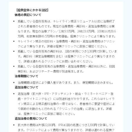
【症例全体にかかる注記】
価格の表記について
掲載している症例写真は、キレイライン矯正リニューアル以前に治療終了
された患者様のものです。現在の治療費用・再診料・追加治療費用とは異
なります。現在の治療プラン／12枚9.9万円、24枚19.8万円、100枚以内39.6
万円、枚数無制限49.5万円※参考価格。提携クリニックにより異なります。
キレイライン矯正の初診料・治療費用・再診料・追加治療費用はクリニッ
クにより異なります。詳細は提携クリニックに直接ご確認ください。
掲載している症例写真の再診料は、1回の来院につき3,300円で計算していま
す。再診料（保定治療期間を含む）は提携クリニックにより異なりますの
で、詳細は通われるクリニックにお問い合わせください。
掲載している各症例写真の治療費用・追加治療費用・再診料以外に、初回
検診料、およびリテーナー費用が別途発生します。
治療期間について
治療期間は症状により個人差があります。また、保定期間は含みません。
追加治療について
追加治療（拡大床・IPR・アタッチメント・削合・ラミネートベニア・抜
歯・ホワイトニングなど）には別途料金がかかります。これらはキレイラ
イン矯正による矯正歯科治療の一環ではなく、患者様のご要望や症状によ
り医師の判断のもと行われる「クリニックの治療」に該当します。詳細
は、提携クリニックに直接ご確認ください。
追加治療の費用について
拡大床の費用は片顎22,000円、IPRは1回の処置につき3,300円で計算してい
ます。クリニックによって費用が異なりますので、詳細は通われる提携ク