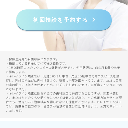
初回検診を予約する
・保険適用外の自由診療となります。
・掲載している料金はすべて税込価格です。
・1日20時間以上のマウスピース装着が必要です。使用状況は、歯の移動量や効果
に影響します。
・キレイライン矯正では、距離0.05ミリ単位、角度0.5度単位でマウスピースを調
整し、理想の歯並びに近付けるよう、綿密に治療計画を立てています。ただし実際
の歯の動きには個人差があるため、必ずしも想定した通りに歯が動くという訳では
ございません。
・キレイライン矯正に限らず全ての歯科矯正に共通することですが、効果や感じ
方、また歯がどのくらい動くかについては個人差があり、どの矯正方法を選んだ場
合でも、満足のいく治療結果が得られない可能性がございます。キレイライン矯正
では、提携院ご協力の下、皆さまが理想の歯並びに近付けるよう、全力でサポート
いたします。