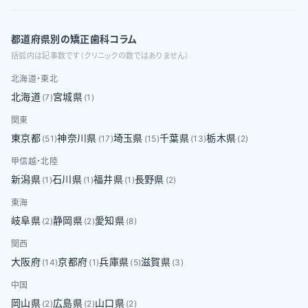
都道府県別の矯正歯科コラム
括弧内は記事数です（クリニックの数ではありません）
北海道・東北
北海道
宮城県
(
7
)
(
1
)
関東
東京都
神奈川県
埼玉県
千葉県
栃木県
(
51
)
(
17
)
(
15
)
(
13
)
(
2
)
甲信越・北陸
新潟県
石川県
福井県
長野県
(
1
)
(
1
)
(
1
)
(
2
)
東海
岐阜県
静岡県
愛知県
(
2
)
(
2
)
(
8
)
関西
大阪府
京都府
兵庫県
滋賀県
(
14
)
(
1
)
(
5
)
(
3
)
中国
岡山県
広島県
山口県
(
2
)
(
2
)
(
2
)