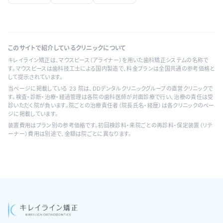
このサイトで紹介しているクリニックについて
キレイライン矯正は、マウスピース（アライナー）を用いた歯科矯正システムの名称で
す。マウスピースは歯科技工士による国内製造で、料金プランは全国共通の参考価格と
して提示されています。
当ページに掲載している
23
院は、DDデンタルクリニックグループの直営クリニックで
す。検査・診断・治療・経過管理は各院の歯科医師が対面診療で行い、治療の責任は受
診いただく院が負います。院ごとの治療責任者（院長氏名・経歴）は各クリニックのペー
ジに掲載しています。
装置費用はプラン別の参考価格です。初回検診料・来院ごとの再診料・保定装置（リテ
ーナー）費用は別途で、金額は院ごとに異なります。