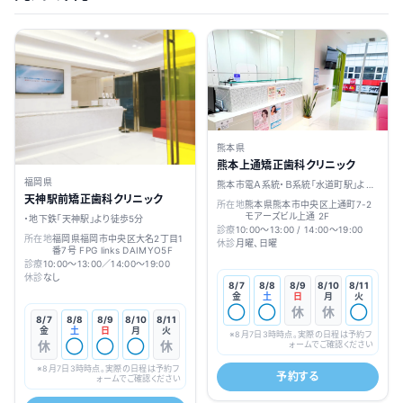
熊本県
熊本上通矯正歯科クリニック
福岡県
熊本市電Ａ系統・Ｂ系統「水道町駅」より
天神駅前矯正歯科クリニック
徒歩5分
所在地
熊本県熊本市中央区上通町7-2
モアーズビル上通 2F
・地下鉄「天神駅」より徒歩5分
診療
10:00～13:00 / 14:00～19:00
所在地
福岡県福岡市中央区大名2丁目1
休診
月曜、日曜
番7号 FPG links DAIMYO5F
診療
10:00～13:00／14:00～19:00
休診
なし
8/7
8/8
8/9
8/10
8/11
金
土
日
月
火
◯
◯
休
休
◯
8/7
8/8
8/9
8/10
8/11
金
土
日
月
火
※
8月7日3時
時点。実際の日程は予約フ
休
◯
◯
◯
休
ォームでご確認ください
※
8月7日3時
時点。実際の日程は予約フ
予約する
ォームでご確認ください