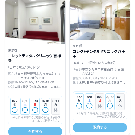
東京都
東京都
コレクトデンタルクリニック 八王
コレクトデンタルクリニック 吉祥
子
寺
JR線 八王子駅北口より徒歩8分
「吉祥寺駅」より徒歩1分
所在地
東京都八王子市横山町14-8 黒
喜ビル2F
所在地
東京都武蔵野市吉祥寺本町1-8-
2 吉祥寺西ビル B1F
診療
10:00-13:00 / 14:00-19:00
診療
10:00-13:00 / 14:00-19:00
休診
木曜、日曜※最終受付は診療終了の
1時間前です
休診
火曜※最終受付は診療終了の1時間
前です
8/7
8/8
8/9
8/10
8/11
金
土
日
月
火
8/7
8/8
8/9
8/10
8/11
金
土
日
月
火
◯
◯
休
◯
休
◯
◯
◯
◯
休
※
8月7日3時
時点。実際の日程は予約フ
ォームでご確認ください
※
8月7日3時
時点。実際の日程は予約フ
ォームでご確認ください
予約する
予約する