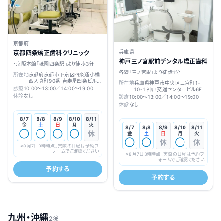
京都府
兵庫県
京都四条矯正歯科クリニック
神戸三ノ宮駅前デンタル矯正歯科
・京阪本線「祇園四条駅」より徒歩3分
各線「三ノ宮駅」より徒歩1分
所在地
京都府京都市下京区四条通小橋
西入真町90番 吉寿屋四条ビル
所在地
兵庫県神戸市中央区三宮町1-
5F
診療
10:00～13:00／14:00～19:00
10-1 神戸交通センタービル6F
休診
なし
診療
10:00～13:00／14:00～19:00
休診
なし
8/7
8/8
8/9
8/10
8/11
金
土
日
月
火
8/7
8/8
8/9
8/10
8/11
◯
◯
◯
◯
休
金
土
日
月
火
◯
◯
休
◯
休
※
8月7日3時
時点。実際の日程は予約フ
ォームでご確認ください
※
8月7日3時
時点。実際の日程は予約フ
ォームでご確認ください
予約する
予約する
九州・沖縄
2院