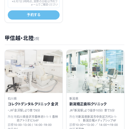
※
8月7日3時
時点。実際の日程は予約フ
ォームでご確認ください
予約する
甲信越・北陸
2院
石川県
新潟県
コレクトデンタルクリニック 金沢
新潟矯正歯科クリニック
・JR「金沢駅」より車で6分
JR「新潟駅」より徒歩10分/ 車で5分
所在地
石川県金沢市香林坊1-1-1 香林
所在地
新潟県新潟市中央区万代3-1-
坊アトリオビル4F
1 新潟日報メディアシップ4F
診療
10:00-13:00 / 14:00-19:00
診療
10:00～13:00 ／ 14:00～19:00