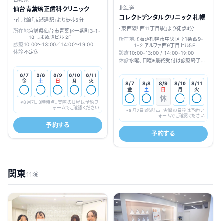
北海道
仙台青葉矯正歯科クリニック
コレクトデンタルクリニック 札幌
・南北線「広瀬通駅」より徒歩5分
・東西線「西11丁目駅」より徒歩4分
所在地
宮城県仙台市青葉区一番町3-1-
18 しまぬきビル 2F
所在地
北海道札幌市中央区南1条西9-
診療
10:00～13:00／14:00～19:00
1-2 アルファ西9丁目ビル5F
休診
不定休
診療
10:00-13:00 / 14:00-19:00
休診
水曜、日曜※最終受付は診療終了の
1時間前です
8/7
8/8
8/9
8/10
8/11
金
土
日
月
火
8/7
8/8
8/9
8/10
8/11
◯
◯
◯
◯
◯
金
土
日
月
火
◯
◯
休
◯
◯
※
8月7日3時
時点。実際の日程は予約フ
ォームでご確認ください
※
8月7日3時
時点。実際の日程は予約フ
ォームでご確認ください
予約する
予約する
関東
11院