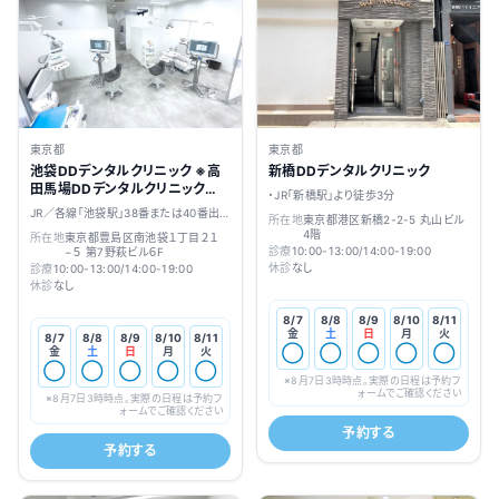
東京都
東京都
池袋DDデンタルクリニック ※高
新橋DDデンタルクリニック
田馬場DDデンタルクリニックか
・JR「新橋駅」より徒歩3分
ら移転いたしました
JR／各線「池袋駅」38番または40番出
所在地
東京都港区新橋2-2-5 丸山ビル
口から徒歩5分
4階
所在地
東京都豊島区南池袋１丁目２１
診療
10:00-13:00/14:00-19:00
−５ 第7野萩ビル６F
休診
なし
診療
10:00-13:00/14:00-19:00
休診
なし
8/7
8/8
8/9
8/10
8/11
金
土
日
月
火
8/7
8/8
8/9
8/10
8/11
◯
◯
◯
◯
◯
金
土
日
月
火
◯
◯
◯
◯
◯
※
8月7日3時
時点。実際の日程は予約フ
ォームでご確認ください
※
8月7日3時
時点。実際の日程は予約フ
ォームでご確認ください
予約する
予約する