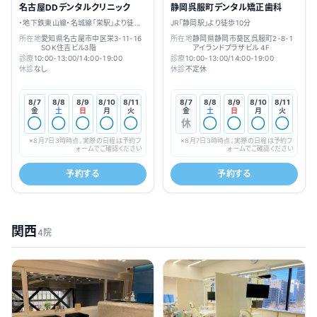
名古屋DDデンタルクリニック
静岡呉服町デンタル矯正歯科
・地下鉄東山線・名城線「栄駅」より徒歩
JR「静岡駅」より徒歩10分
10分
所在地
愛知県名古屋市中区栄3-11-16
所在地
静岡県静岡市葵区呉服町2-8-1
SOK住吉ビル3階
アイランドプラザビル 4F
診療
10:00-13:00/14:00-19:00
診療
10:00-13:00/14:00-19:00
休診
なし
休診
不定休
8/7
8/8
8/9
8/10
8/11
8/7
8/8
8/9
8/10
8/11
金
土
日
月
火
金
土
日
月
火
◯
◯
◯
◯
◯
休
◯
◯
◯
◯
※
8月7日3時
時点。実際の日程は予約フ
※
8月7日3時
時点。実際の日程は予約フ
ォームでご確認ください
ォームでご確認ください
予約する
予約する
関西
4院