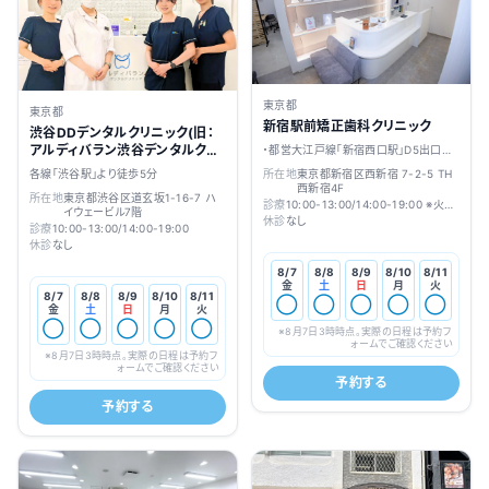
東京都
東京都
新宿駅前矯正歯科クリニック
渋谷DDデンタルクリニック(旧：
アルディバラン渋谷デンタルクリ
・都営大江戸線「新宿西口駅」D5出口よ
ニック)
り徒歩約1分
所在地
東京都新宿区西新宿 7-2-5 TH
各線「渋谷駅」より徒歩5分
西新宿4F
所在地
東京都渋谷区道玄坂1-16-7 ハ
診療
10:00-13:00/14:00-19:00 ※火
イウェービル7階
曜・木曜は10:00-13:00/14:00-
休診
なし
診療
10:00-13:00/14:00-19:00
22:00
休診
なし
8/7
8/8
8/9
8/10
8/11
金
土
日
月
火
8/7
8/8
8/9
8/10
8/11
◯
◯
◯
◯
◯
金
土
日
月
火
◯
◯
◯
◯
◯
※
8月7日3時
時点。実際の日程は予約フ
ォームでご確認ください
※
8月7日3時
時点。実際の日程は予約フ
ォームでご確認ください
予約する
予約する