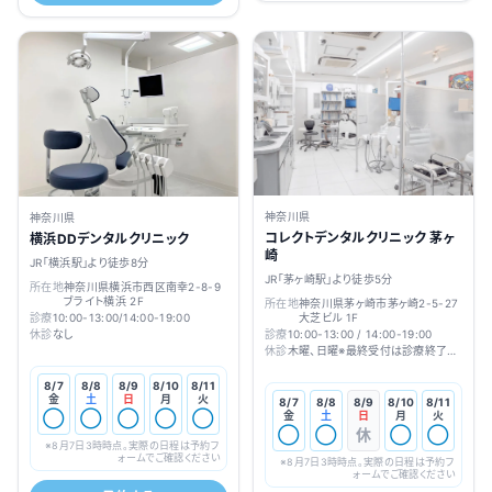
神奈川県
神奈川県
コレクトデンタルクリニック 茅ヶ
横浜DDデンタルクリニック
崎
JR「横浜駅」より徒歩8分
JR「茅ヶ崎駅」より徒歩5分
所在地
神奈川県横浜市西区南幸2-8-9
ブライト横浜 2F
所在地
神奈川県茅ヶ崎市茅ヶ崎2-5-27
大芝ビル 1F
診療
10:00-13:00/14:00-19:00
診療
10:00-13:00 / 14:00-19:00
休診
なし
休診
木曜、日曜※最終受付は診療終了の
1時間前です
8/7
8/8
8/9
8/10
8/11
金
土
日
月
火
8/7
8/8
8/9
8/10
8/11
金
土
日
月
火
◯
◯
◯
◯
◯
◯
◯
休
◯
◯
※
8月7日3時
時点。実際の日程は予約フ
ォームでご確認ください
※
8月7日3時
時点。実際の日程は予約フ
ォームでご確認ください