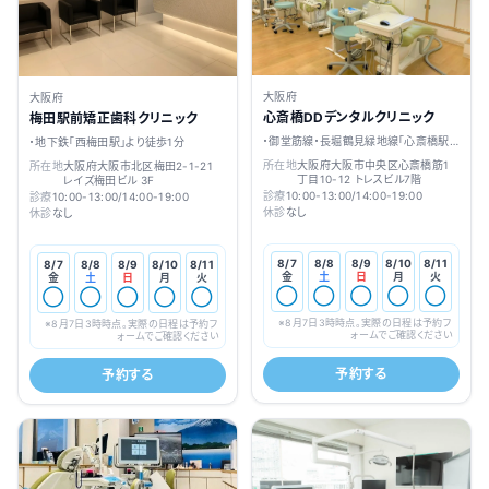
大阪府
大阪府
心斎橋DDデンタルクリニック
梅田駅前矯正歯科クリニック
・御堂筋線・長堀鶴見緑地線「心斎橋駅」
・地下鉄「西梅田駅」より徒歩1分
より徒歩1分
所在地
大阪府大阪市中央区心斎橋筋1
所在地
大阪府大阪市北区梅田2-1-21
丁目10-12 トレスビル7階
レイズ梅田ビル 3F
診療
10:00-13:00/14:00-19:00
診療
10:00-13:00/14:00-19:00
休診
なし
休診
なし
8/7
8/8
8/9
8/10
8/11
8/7
8/8
8/9
8/10
8/11
金
土
日
月
火
金
土
日
月
火
◯
◯
◯
◯
◯
◯
◯
◯
◯
◯
※
8月7日3時
時点。実際の日程は予約フ
※
8月7日3時
時点。実際の日程は予約フ
ォームでご確認ください
ォームでご確認ください
予約する
予約する