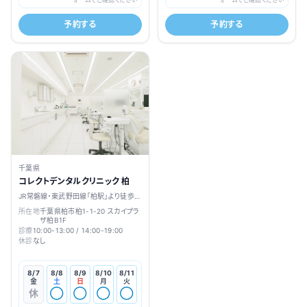
予約する
予約する
千葉県
コレクトデンタルクリニック 柏
JR常磐線・東武野田線「柏駅」より徒歩1
分
所在地
千葉県柏市柏1-1-20 スカイプラ
ザ柏B1F
診療
10:00-13:00 / 14:00-19:00
休診
なし
8/7
8/8
8/9
8/10
8/11
金
土
日
月
火
休
◯
◯
◯
◯