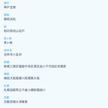
神戸
神戸
宝塚
静岡
静岡
浜松
柏
柏
印西
流山
松戸
茅ヶ崎
茅ヶ崎
吉祥寺
吉祥寺
小金井
新橋
新橋
江東区
銀座
中央区
港区
品川
千代田区
秋葉原
梅田
梅田
大阪
寝屋川
高槻
東大阪
札幌
札幌
函館
帯広
千歳
小樽
釧路
旭川
京都
京都
彦根
大津
栗東