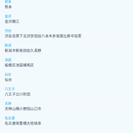
熊本
熊本
金沢
金沢
鯖江
渋谷
渋谷
目黒
下北沢
世田谷
六本木
赤坂
恵比寿
中目黒
新潟
新潟市
新発田
佐久
長野
池袋
板橋区
池袋
練馬区
仙台
仙台
八王子
八王子
立川
町田
天神
天神
山陽小野田
山口市
名古屋
名古屋
栄
豊橋
大垣
岐阜