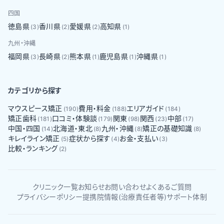
四国
徳島県
香川県
愛媛県
高知県
(
3
)
(
2
)
(
2
)
(
1
)
九州・沖縄
福岡県
長崎県
熊本県
鹿児島県
沖縄県
(
3
)
(
2
)
(
1
)
(
1
)
(
1
)
カテゴリから探す
マウスピース矯正
費用・料金
エリアガイド
(
190
)
(
188
)
(
184
)
矯正歯科
口コミ・体験談
関東
関西
中部
(
181
)
(
179
)
(
98
)
(
23
)
(
17
)
中国・四国
北海道・東北
九州・沖縄
矯正の基礎知識
(
14
)
(
8
)
(
8
)
(
8
)
キレイライン矯正
症状から探す
お金・支払い
(
5
)
(
4
)
(
3
)
比較・ランキング
(
2
)
クリニック一覧
お知らせ
お問い合わせ
よくあるご質問
プライバシーポリシー
提携院情報(治療責任者等)
サポート体制