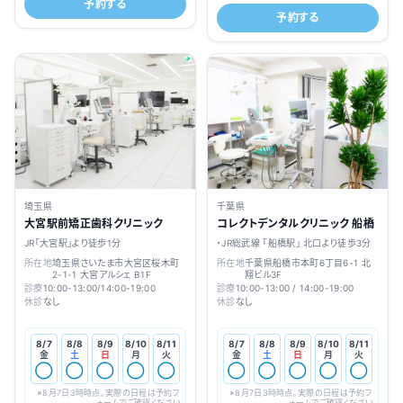
予約する
予約する
千葉県
埼玉県
コレクトデンタルクリニック 船橋
大宮駅前矯正歯科クリニック
・JR総武線 「船橋駅」 北口より徒歩3分
JR「大宮駅」より徒歩1分
所在地
千葉県船橋市本町6丁目6-1 北
所在地
埼玉県さいたま市大宮区桜木町
翔ビル3F
2-1-1 大宮アルシェ B1F
診療
10:00-13:00 / 14:00-19:00
診療
10:00-13:00/14:00-19:00
休診
なし
休診
なし
8/7
8/8
8/9
8/10
8/11
8/7
8/8
8/9
8/10
8/11
金
土
日
月
火
金
土
日
月
火
◯
◯
◯
◯
◯
◯
◯
◯
◯
◯
※
8月7日3時
時点。実際の日程は予約フ
※
8月7日3時
時点。実際の日程は予約フ
ォームでご確認ください
ォームでご確認ください