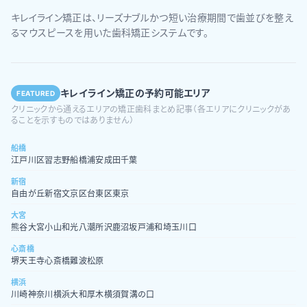
キレイライン矯正は、リーズナブルかつ短い治療期間で歯並びを整え
るマウスピースを用いた歯科矯正システムです。
キレイライン矯正の予約可能エリア
FEATURED
クリニックから通えるエリアの矯正歯科まとめ記事（各エリアにクリニックがあ
ることを示すものではありません）
船橋
江戸川区
習志野
船橋
浦安
成田
千葉
新宿
自由が丘
新宿
文京区
台東区
東京
大宮
熊谷
大宮
小山
和光
八潮
所沢
鹿沼
坂戸
浦和
埼玉
川口
心斎橋
堺
天王寺
心斎橋
難波
松原
横浜
川崎
神奈川
横浜
大和
厚木
横須賀
溝の口