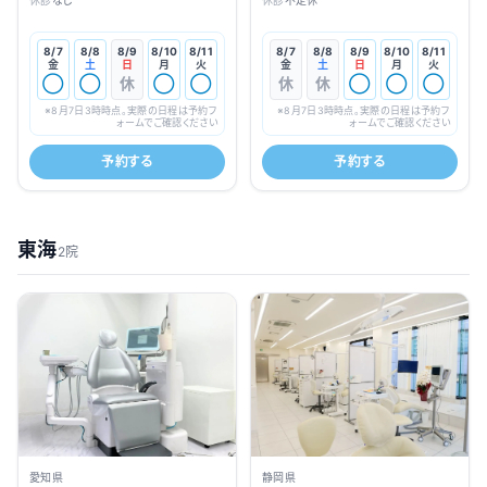
休診
なし
休診
不定休
8/7
8/8
8/9
8/10
8/11
8/7
8/8
8/9
8/10
8/11
金
土
日
月
火
金
土
日
月
火
◯
◯
休
◯
◯
休
休
◯
◯
◯
※
8月7日3時
時点。実際の日程は予約フ
※
8月7日3時
時点。実際の日程は予約フ
ォームでご確認ください
ォームでご確認ください
予約する
予約する
東海
2院
愛知県
静岡県