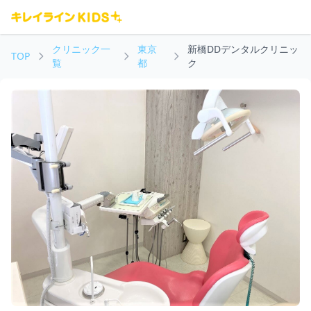
クリニック一
東京
新橋DDデンタルクリニッ
TOP
覧
都
ク