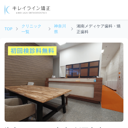
クリニック
神奈川
湘南メディケア歯科・矯
TOP
一覧
県
正歯科