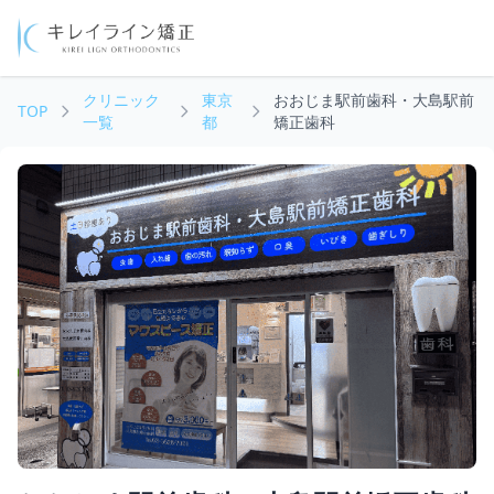
クリニック
東京
おおじま駅前歯科・大島駅前
TOP
一覧
都
矯正歯科