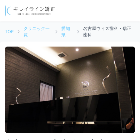
クリニック一
愛知
名古屋ウィズ歯科・矯正
TOP
覧
県
歯科