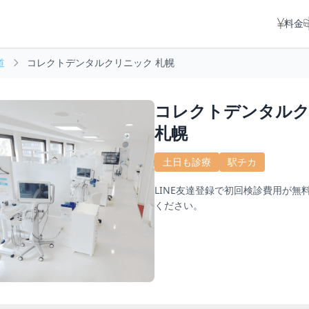
料金
道
コレクトデンタルクリニック 札幌
コレクトデンタル
札幌
土日も診療
駅チカ
LINE友達登録で初回検診費用が無
ください。